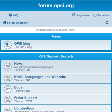
forum.opsi.org
FAQ
Registrieren
Anmelden
S
Foren-Übersicht
u
Aktuelle Zeit: 09 Aug 2026, 09:37
c
Forum
h
OPSI blog
e
The OPSI blog
OPSI Support - Deutsch
News
Neuigkeiten und Ankündigungen
Themen:
536
Kritik, Anregungen und Wünsche
Themen:
508
Bugs
Themen:
880
Freier Support
Themen:
8203
Update-Abos
Anregungen, Fragen zu den Abo-Paketen