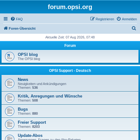
forum.opsi.org
FAQ
Registrieren
Anmelden
S
Foren-Übersicht
u
Aktuelle Zeit: 07 Aug 2026, 07:48
c
Forum
h
OPSI blog
e
The OPSI blog
OPSI Support - Deutsch
News
Neuigkeiten und Ankündigungen
Themen:
536
Kritik, Anregungen und Wünsche
Themen:
508
Bugs
Themen:
880
Freier Support
Themen:
8203
Update-Abos
Anregungen, Fragen zu den Abo-Paketen