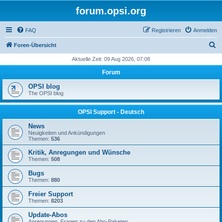
forum.opsi.org
FAQ
Registrieren
Anmelden
S
Foren-Übersicht
u
Aktuelle Zeit: 09 Aug 2026, 07:08
c
Forum
h
OPSI blog
e
The OPSI blog
OPSI Support - Deutsch
News
Neuigkeiten und Ankündigungen
Themen:
536
Kritik, Anregungen und Wünsche
Themen:
508
Bugs
Themen:
880
Freier Support
Themen:
8203
Update-Abos
Anregungen, Fragen zu den Abo-Paketen