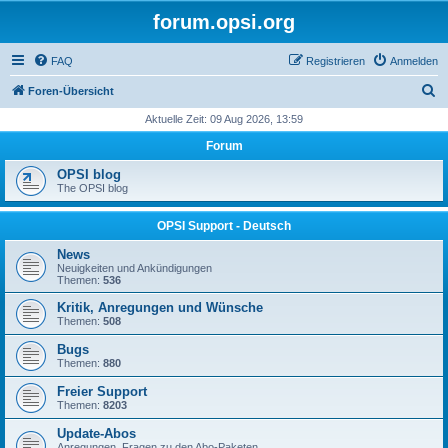
forum.opsi.org
FAQ
Registrieren
Anmelden
S
Foren-Übersicht
u
Aktuelle Zeit: 09 Aug 2026, 13:59
c
Forum
h
OPSI blog
e
The OPSI blog
OPSI Support - Deutsch
News
Neuigkeiten und Ankündigungen
Themen:
536
Kritik, Anregungen und Wünsche
Themen:
508
Bugs
Themen:
880
Freier Support
Themen:
8203
Update-Abos
Anregungen, Fragen zu den Abo-Paketen