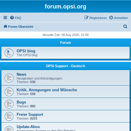
forum.opsi.org
FAQ
Registrieren
Anmelden
S
Foren-Übersicht
u
Aktuelle Zeit: 08 Aug 2026, 15:09
c
Forum
h
OPSI blog
e
The OPSI blog
OPSI Support - Deutsch
News
Neuigkeiten und Ankündigungen
Themen:
536
Kritik, Anregungen und Wünsche
Themen:
508
Bugs
Themen:
880
Freier Support
Themen:
8203
Update-Abos
Anregungen, Fragen zu den Abo-Paketen