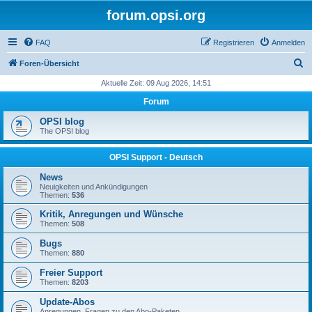
forum.opsi.org
FAQ
Registrieren
Anmelden
S
Foren-Übersicht
u
Aktuelle Zeit: 09 Aug 2026, 14:51
c
Forum
h
OPSI blog
e
The OPSI blog
OPSI Support - Deutsch
News
Neuigkeiten und Ankündigungen
Themen:
536
Kritik, Anregungen und Wünsche
Themen:
508
Bugs
Themen:
880
Freier Support
Themen:
8203
Update-Abos
Anregungen, Fragen zu den Abo-Paketen