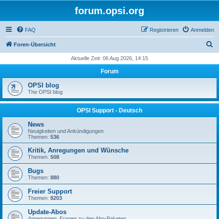
forum.opsi.org
FAQ
Registrieren
Anmelden
S
Foren-Übersicht
u
Aktuelle Zeit: 06 Aug 2026, 14:15
c
Forum
h
OPSI blog
e
The OPSI blog
OPSI Support - Deutsch
News
Neuigkeiten und Ankündigungen
Themen:
536
Kritik, Anregungen und Wünsche
Themen:
508
Bugs
Themen:
880
Freier Support
Themen:
8203
Update-Abos
Anregungen, Fragen zu den Abo-Paketen