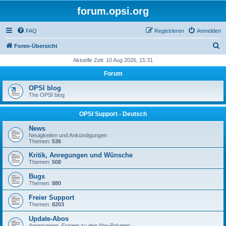
forum.opsi.org
FAQ
Registrieren
Anmelden
S
Foren-Übersicht
u
Aktuelle Zeit: 10 Aug 2026, 15:31
c
Forum
h
OPSI blog
e
The OPSI blog
OPSI Support - Deutsch
News
Neuigkeiten und Ankündigungen
Themen:
536
Kritik, Anregungen und Wünsche
Themen:
508
Bugs
Themen:
880
Freier Support
Themen:
8203
Update-Abos
Anregungen, Fragen zu den Abo-Paketen