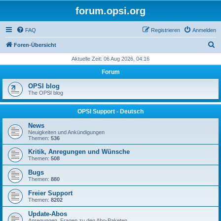
forum.opsi.org
FAQ
Registrieren
Anmelden
S
Foren-Übersicht
u
Aktuelle Zeit: 06 Aug 2026, 04:16
c
Forum
h
OPSI blog
e
The OPSI blog
OPSI Support - Deutsch
News
Neuigkeiten und Ankündigungen
Themen:
536
Kritik, Anregungen und Wünsche
Themen:
508
Bugs
Themen:
880
Freier Support
Themen:
8202
Update-Abos
Anregungen, Fragen zu den Abo-Paketen