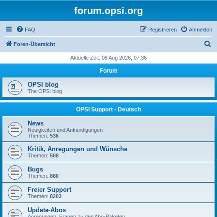
forum.opsi.org
FAQ
Registrieren
Anmelden
S
Foren-Übersicht
u
Aktuelle Zeit: 08 Aug 2026, 07:36
c
Forum
h
OPSI blog
e
The OPSI blog
OPSI Support - Deutsch
News
Neuigkeiten und Ankündigungen
Themen:
536
Kritik, Anregungen und Wünsche
Themen:
508
Bugs
Themen:
880
Freier Support
Themen:
8203
Update-Abos
Anregungen, Fragen zu den Abo-Paketen