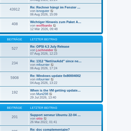
i
e
u
t
r
e
Re: Rechner hängt im Fenster …
r
43912
B
s
N
von
isnoguter
a
e
t
e
06 Aug 2026, 15:09
g
i
e
u
t
r
e
Wichtiger Hinweis zum Paket A…
r
408
B
s
N
von
wolfbardo
a
e
t
e
12 Mär 2026, 09:48
g
i
e
u
t
r
e
r
B
s
BEITRÄGE
LETZTER BEITRAG
a
e
t
g
i
e
Re: OPSI 4.3 July Release
527
t
r
N
von
j.schneider
r
B
e
07 Aug 2026, 12:23
a
e
u
g
i
e
Re: 1312 "NetUseAdd" since ne…
234
t
s
N
von
mfournier
r
t
e
06 Aug 2026, 17:24
a
e
u
g
r
e
Re: Windows update 0x80004002
5908
B
s
N
von
mfournier
e
t
e
04 Aug 2026, 13:22
i
e
u
t
r
e
When is the VM getting update…
r
192
B
s
N
von
Muni298
a
e
t
e
29 Jul 2026, 13:40
g
i
e
u
t
r
e
r
B
s
BEITRÄGE
LETZTER BEITRAG
a
e
t
g
i
e
Support serveur Ubuntu 22-04 …
201
t
N
r
von
otto
r
e
B
26 Mai 2022, 01:41
a
u
e
g
e
i
Re: doc complementaire?