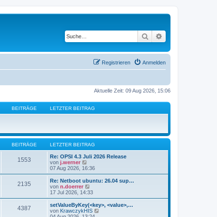
Suche
Erweiterte Suche
Registrieren
Anmelden
Aktuelle Zeit: 09 Aug 2026, 15:06
BEITRÄGE
LETZTER BEITRAG
BEITRÄGE
LETZTER BEITRAG
Re: OPSI 4.3 Juli 2026 Release
1553
N
von
j.werner
e
07 Aug 2026, 16:36
u
e
Re: Netboot ubuntu: 26.04 sup…
2135
s
N
von
n.doerrer
t
e
17 Jul 2026, 14:33
e
u
r
e
setValueByKey(<key>, <value>,…
4387
B
s
N
von
KrawczykHIS
e
t
e
04 Aug 2026, 13:24