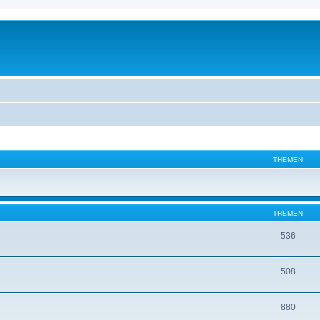
THEMEN
THEMEN
536
508
880