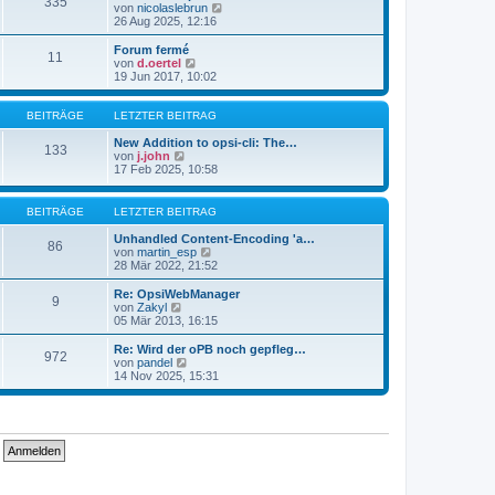
335
s
t
N
von
nicolaslebrun
t
r
e
26 Aug 2025, 12:16
e
a
u
r
g
e
Forum fermé
11
B
s
N
von
d.oertel
e
t
e
19 Jun 2017, 10:02
i
e
u
t
r
e
r
B
s
BEITRÄGE
LETZTER BEITRAG
a
e
t
g
i
e
New Addition to opsi-cli: The…
133
t
N
r
von
j.john
r
e
B
17 Feb 2025, 10:58
a
u
e
g
e
i
s
t
BEITRÄGE
LETZTER BEITRAG
t
r
e
a
Unhandled Content-Encoding 'a…
86
r
g
N
von
martin_esp
B
e
28 Mär 2022, 21:52
e
u
i
e
Re: OpsiWebManager
9
t
s
N
von
Zakyl
r
t
e
05 Mär 2013, 16:15
a
e
u
g
r
e
Re: Wird der oPB noch gepfleg…
972
B
s
N
von
pandel
e
t
e
14 Nov 2025, 15:31
i
e
u
t
r
e
r
B
s
a
e
t
g
i
e
t
r
r
B
a
e
g
i