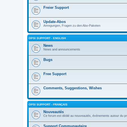
Freier Support
Update-Abos
Anregungen, Fragen zu den Abo-Paketen
OPSI SUPPORT - ENGLISH
News
News and announcements
Bugs
Free Support
Comments, Suggestions, Wishes
OPSI SUPPORT - FRANÇAIS
Nouveautés
Ce forum est dédié au nouveautés, événements autour du pr
Support Communautaire