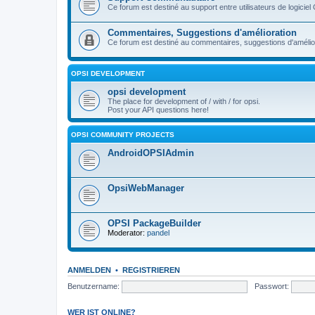
Ce forum est destiné au support entre utilisateurs de logiciel
Commentaires, Suggestions d'amélioration
Ce forum est destiné au commentaires, suggestions d'améliora
OPSI DEVELOPMENT
opsi development
The place for development of / with / for opsi.
Post your API questions here!
OPSI COMMUNITY PROJECTS
AndroidOPSIAdmin
OpsiWebManager
OPSI PackageBuilder
Moderator:
pandel
ANMELDEN
•
REGISTRIEREN
Benutzername:
Passwort:
WER IST ONLINE?