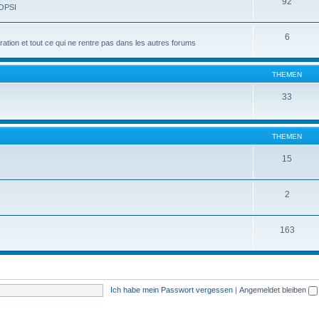
92
 OPSI
6
tion et tout ce qui ne rentre pas dans les autres forums
THEMEN
33
THEMEN
15
2
163
Ich habe mein Passwort vergessen
|
Angemeldet bleiben