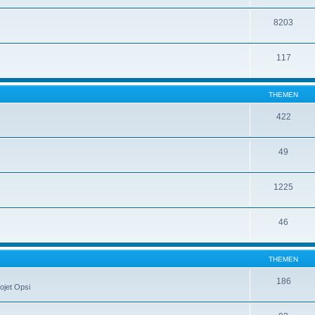
8203
117
THEMEN
422
49
1225
46
THEMEN
186
ojet Opsi