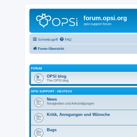
forum.opsi.org
opsi support forum
Schnellzugriff
FAQ
Foren-Übersicht
FORUM
OPSI blog
The OPSI blog
OPSI SUPPORT - DEUTSCH
News
Neuigkeiten und Ankündigungen
Kritik, Anregungen und Wünsche
Bugs