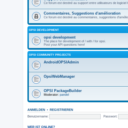
Ce forum est destiné au support entre utilisateurs de logiciel
Commentaires, Suggestions d'amélioration
Ce forum est destiné au commentaires, suggestions d'améliora
OPSI DEVELOPMENT
opsi development
The place for development of / with / for opsi.
Post your API questions here!
OPSI COMMUNITY PROJECTS
AndroidOPSIAdmin
OpsiWebManager
OPSI PackageBuilder
Moderator:
pandel
ANMELDEN
•
REGISTRIEREN
Benutzername:
Passwort:
WER IST ONLINE?