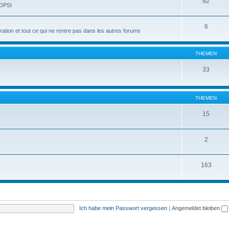
92
 OPSI
6
tion et tout ce qui ne rentre pas dans les autres forums
THEMEN
33
THEMEN
15
2
163
Ich habe mein Passwort vergessen
|
Angemeldet bleiben