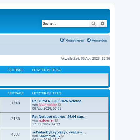
Suche
Erweiterte Suche
Registrieren
Anmelden
Aktuelle Zeit: 06 Aug 2026, 15:36
BEITRÄGE
LETZTER BEITRAG
BEITRÄGE
LETZTER BEITRAG
Re: OPSI 4.3 Juli 2026 Release
1548
N
von
j.schneider
e
06 Aug 2026, 07:59
u
e
Re: Netboot ubuntu: 26.04 sup…
2135
s
N
von
n.doerrer
t
e
17 Jul 2026, 14:33
e
u
r
e
setValueByKey(<key>, <value>,…
4387
B
s
N
von
KrawczykHIS
e
t
e
04 Aug 2026, 13:24