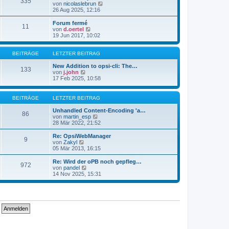
335
s
t
N
von
nicolaslebrun
t
r
e
26 Aug 2025, 12:16
e
a
u
r
g
e
Forum fermé
11
B
s
N
von
d.oertel
e
t
e
19 Jun 2017, 10:02
i
e
u
t
r
e
r
B
s
BEITRÄGE
LETZTER BEITRAG
a
e
t
g
i
e
New Addition to opsi-cli: The…
133
t
N
r
von
j.john
r
e
B
17 Feb 2025, 10:58
a
u
e
g
e
i
s
t
BEITRÄGE
LETZTER BEITRAG
t
r
e
a
Unhandled Content-Encoding 'a…
86
r
g
N
von
martin_esp
B
e
28 Mär 2022, 21:52
e
u
i
e
Re: OpsiWebManager
9
t
s
N
von
Zakyl
r
t
e
05 Mär 2013, 16:15
a
e
u
g
r
e
Re: Wird der oPB noch gepfleg…
972
B
s
N
von
pandel
e
t
e
14 Nov 2025, 15:31
i
e
u
t
r
e
r
B
s
a
e
t
g
i
e
t
r
r
B
a
e
g
i