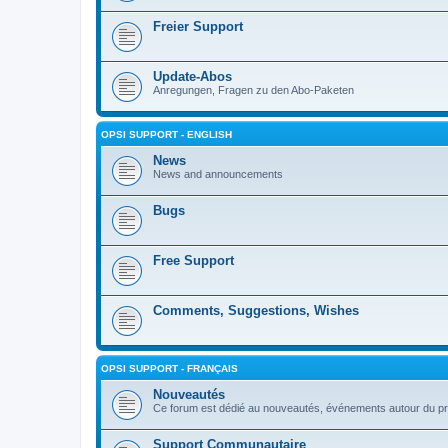
Freier Support
Update-Abos
Anregungen, Fragen zu den Abo-Paketen
OPSI SUPPORT - ENGLISH
News
News and announcements
Bugs
Free Support
Comments, Suggestions, Wishes
OPSI SUPPORT - FRANÇAIS
Nouveautés
Ce forum est dédié au nouveautés, événements autour du pr
Support Communautaire