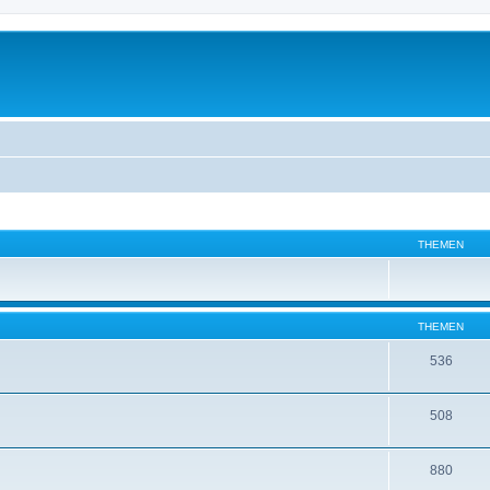
THEMEN
THEMEN
536
508
880