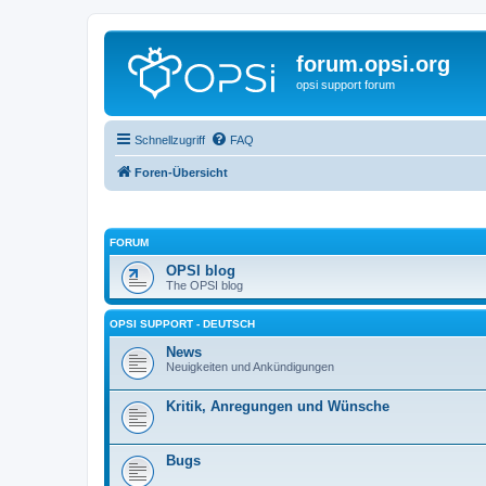
forum.opsi.org
opsi support forum
Schnellzugriff
FAQ
Foren-Übersicht
FORUM
OPSI blog
The OPSI blog
OPSI SUPPORT - DEUTSCH
News
Neuigkeiten und Ankündigungen
Kritik, Anregungen und Wünsche
Bugs