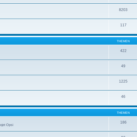
8203
117
THEMEN
422
49
1225
46
THEMEN
186
ojet Opsi