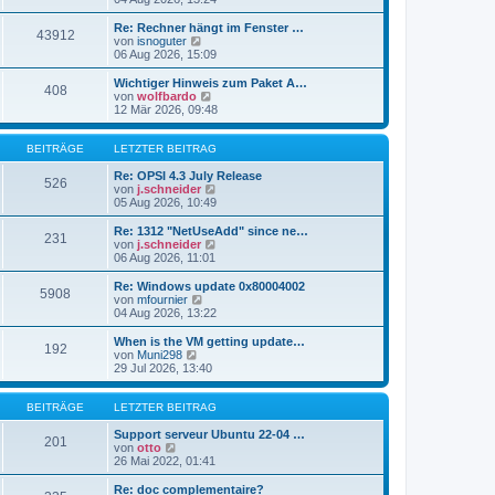
i
e
u
t
r
e
Re: Rechner hängt im Fenster …
r
43912
B
s
N
von
isnoguter
a
e
t
e
06 Aug 2026, 15:09
g
i
e
u
t
r
e
Wichtiger Hinweis zum Paket A…
r
408
B
s
N
von
wolfbardo
a
e
t
e
12 Mär 2026, 09:48
g
i
e
u
t
r
e
r
B
s
BEITRÄGE
LETZTER BEITRAG
a
e
t
g
i
e
Re: OPSI 4.3 July Release
526
t
r
N
von
j.schneider
r
B
e
05 Aug 2026, 10:49
a
e
u
g
i
e
Re: 1312 "NetUseAdd" since ne…
231
t
s
N
von
j.schneider
r
t
e
06 Aug 2026, 11:01
a
e
u
g
r
e
Re: Windows update 0x80004002
5908
B
s
N
von
mfournier
e
t
e
04 Aug 2026, 13:22
i
e
u
t
r
e
When is the VM getting update…
r
192
B
s
N
von
Muni298
a
e
t
e
29 Jul 2026, 13:40
g
i
e
u
t
r
e
r
B
s
BEITRÄGE
LETZTER BEITRAG
a
e
t
g
i
e
Support serveur Ubuntu 22-04 …
201
t
N
r
von
otto
r
e
B
26 Mai 2022, 01:41
a
u
e
g
e
i
Re: doc complementaire?