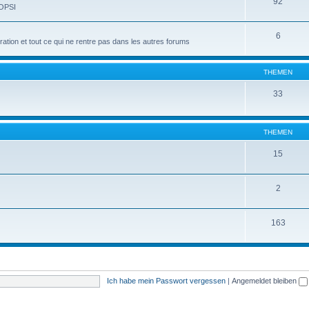
92
 OPSI
6
tion et tout ce qui ne rentre pas dans les autres forums
THEMEN
33
THEMEN
15
2
163
Ich habe mein Passwort vergessen
|
Angemeldet bleiben