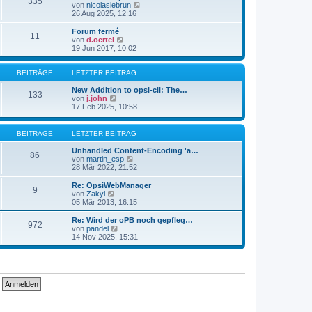
335
s
t
N
von
nicolaslebrun
t
r
e
26 Aug 2025, 12:16
e
a
u
r
g
e
Forum fermé
11
B
s
N
von
d.oertel
e
t
e
19 Jun 2017, 10:02
i
e
u
t
r
e
r
B
s
BEITRÄGE
LETZTER BEITRAG
a
e
t
g
i
e
New Addition to opsi-cli: The…
133
t
N
r
von
j.john
r
e
B
17 Feb 2025, 10:58
a
u
e
g
e
i
s
t
BEITRÄGE
LETZTER BEITRAG
t
r
e
a
Unhandled Content-Encoding 'a…
86
r
g
N
von
martin_esp
B
e
28 Mär 2022, 21:52
e
u
i
e
Re: OpsiWebManager
9
t
s
N
von
Zakyl
r
t
e
05 Mär 2013, 16:15
a
e
u
g
r
e
Re: Wird der oPB noch gepfleg…
972
B
s
N
von
pandel
e
t
e
14 Nov 2025, 15:31
i
e
u
t
r
e
r
B
s
a
e
t
g
i
e
t
r
r
B
a
e
g
i