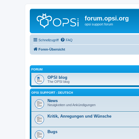
forum.opsi.org
opsi support forum
Schnellzugriff
FAQ
Foren-Übersicht
FORUM
OPSI blog
The OPSI blog
OPSI SUPPORT - DEUTSCH
News
Neuigkeiten und Ankündigungen
Kritik, Anregungen und Wünsche
Bugs