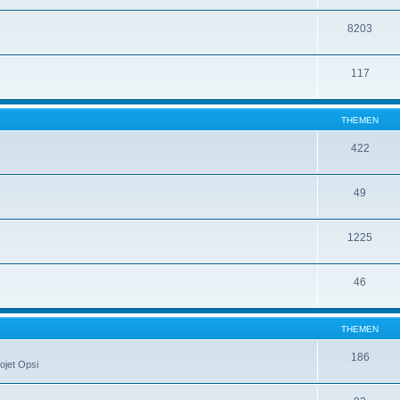
8203
117
THEMEN
422
49
1225
46
THEMEN
186
ojet Opsi