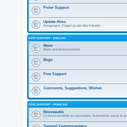
Freier Support
Update-Abos
Anregungen, Fragen zu den Abo-Paketen
OPSI SUPPORT - ENGLISH
News
News and announcements
Bugs
Free Support
Comments, Suggestions, Wishes
OPSI SUPPORT - FRANÇAIS
Nouveautés
Ce forum est dédié au nouveautés, événements autour du pr
Support Communautaire