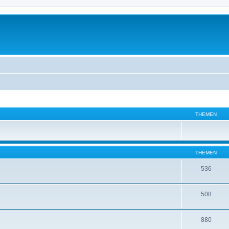
THEMEN
THEMEN
536
508
880