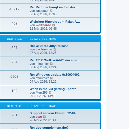
i
e
u
t
r
e
Re: Rechner hängt im Fenster …
r
43912
B
s
N
von
isnoguter
a
e
t
e
06 Aug 2026, 15:09
g
i
e
u
t
r
e
Wichtiger Hinweis zum Paket A…
r
408
B
s
N
von
wolfbardo
a
e
t
e
12 Mär 2026, 09:48
g
i
e
u
t
r
e
r
B
s
BEITRÄGE
LETZTER BEITRAG
a
e
t
g
i
e
Re: OPSI 4.3 July Release
527
t
r
N
von
j.schneider
r
B
e
07 Aug 2026, 12:23
a
e
u
g
i
e
Re: 1312 "NetUseAdd" since ne…
234
t
s
N
von
mfournier
r
t
e
06 Aug 2026, 17:24
a
e
u
g
r
e
Re: Windows update 0x80004002
5908
B
s
N
von
mfournier
e
t
e
04 Aug 2026, 13:22
i
e
u
t
r
e
When is the VM getting update…
r
192
B
s
N
von
Muni298
a
e
t
e
29 Jul 2026, 13:40
g
i
e
u
t
r
e
r
B
s
BEITRÄGE
LETZTER BEITRAG
a
e
t
g
i
e
Support serveur Ubuntu 22-04 …
201
t
N
r
von
otto
r
e
B
26 Mai 2022, 01:41
a
u
e
g
e
i
Re: doc complementaire?