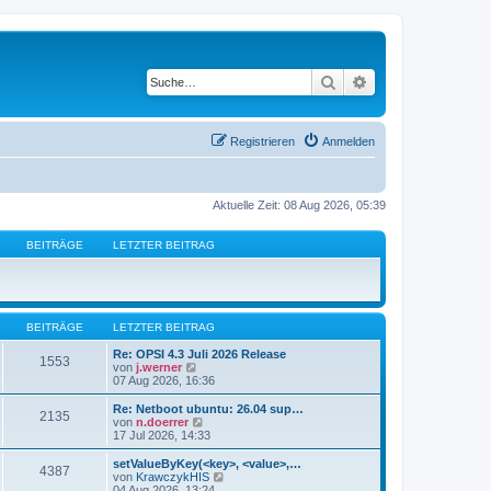
Suche
Erweiterte Suche
Registrieren
Anmelden
Aktuelle Zeit: 08 Aug 2026, 05:39
BEITRÄGE
LETZTER BEITRAG
BEITRÄGE
LETZTER BEITRAG
Re: OPSI 4.3 Juli 2026 Release
1553
N
von
j.werner
e
07 Aug 2026, 16:36
u
e
Re: Netboot ubuntu: 26.04 sup…
2135
s
N
von
n.doerrer
t
e
17 Jul 2026, 14:33
e
u
r
e
setValueByKey(<key>, <value>,…
4387
B
s
N
von
KrawczykHIS
e
t
e
04 Aug 2026, 13:24