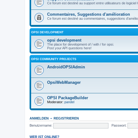
Ce forum est destiné au support entre utilisateurs de logiciel
Commentaires, Suggestions d'amélioration
Ce forum est destiné au commentaires, suggestions d'améliora
OPSI DEVELOPMENT
opsi development
The place for development of / with / for opsi.
Post your API questions here!
OPSI COMMUNITY PROJECTS
AndroidOPSIAdmin
OpsiWebManager
OPSI PackageBuilder
Moderator:
pandel
ANMELDEN
•
REGISTRIEREN
Benutzername:
Passwort:
WER IST ONLINE?