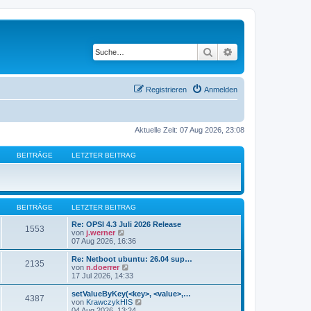
Suche
Erweiterte Suche
Registrieren
Anmelden
Aktuelle Zeit: 07 Aug 2026, 23:08
BEITRÄGE
LETZTER BEITRAG
BEITRÄGE
LETZTER BEITRAG
Re: OPSI 4.3 Juli 2026 Release
1553
N
von
j.werner
e
07 Aug 2026, 16:36
u
e
Re: Netboot ubuntu: 26.04 sup…
2135
s
N
von
n.doerrer
t
e
17 Jul 2026, 14:33
e
u
r
e
setValueByKey(<key>, <value>,…
4387
B
s
N
von
KrawczykHIS
e
t
e
04 Aug 2026, 13:24