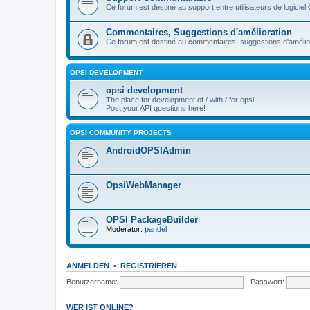
Ce forum est destiné au support entre utilisateurs de logiciel
Commentaires, Suggestions d'amélioration
Ce forum est destiné au commentaires, suggestions d'améliora
OPSI DEVELOPMENT
opsi development
The place for development of / with / for opsi.
Post your API questions here!
OPSI COMMUNITY PROJECTS
AndroidOPSIAdmin
OpsiWebManager
OPSI PackageBuilder
Moderator:
pandel
ANMELDEN
•
REGISTRIEREN
Benutzername:
Passwort:
WER IST ONLINE?