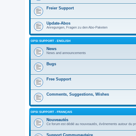
Freier Support
Update-Abos
Anregungen, Fragen zu den Abo-Paketen
OPSI SUPPORT - ENGLISH
News
News and announcements
Bugs
Free Support
Comments, Suggestions, Wishes
OPSI SUPPORT - FRANÇAIS
Nouveautés
Ce forum est dédié au nouveautés, événements autour du pr
Support Communautaire