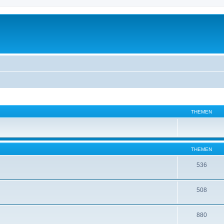
THEMEN
THEMEN
536
508
880