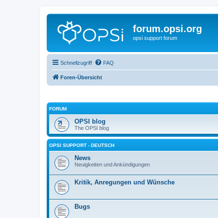
forum.opsi.org
opsi support forum
Schnellzugriff
FAQ
Foren-Übersicht
FORUM
OPSI blog
The OPSI blog
OPSI SUPPORT - DEUTSCH
News
Neuigkeiten und Ankündigungen
Kritik, Anregungen und Wünsche
Bugs