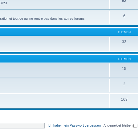
92
 OPSI
6
tion et tout ce qui ne rentre pas dans les autres forums
THEMEN
33
THEMEN
15
2
163
Ich habe mein Passwort vergessen
|
Angemeldet bleiben