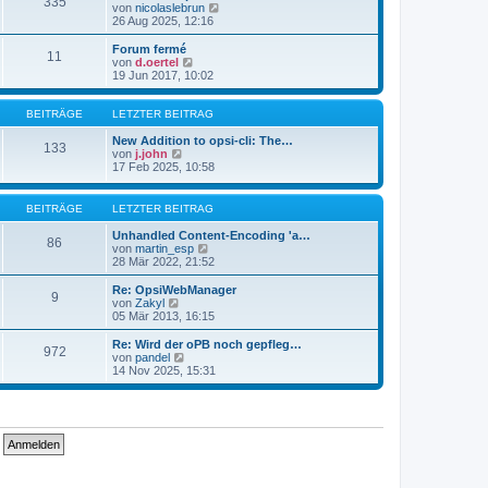
335
s
t
N
von
nicolaslebrun
t
r
e
26 Aug 2025, 12:16
e
a
u
r
g
e
Forum fermé
11
B
s
N
von
d.oertel
e
t
e
19 Jun 2017, 10:02
i
e
u
t
r
e
r
B
s
BEITRÄGE
LETZTER BEITRAG
a
e
t
g
i
e
New Addition to opsi-cli: The…
133
t
N
r
von
j.john
r
e
B
17 Feb 2025, 10:58
a
u
e
g
e
i
s
t
BEITRÄGE
LETZTER BEITRAG
t
r
e
a
Unhandled Content-Encoding 'a…
86
r
g
N
von
martin_esp
B
e
28 Mär 2022, 21:52
e
u
i
e
Re: OpsiWebManager
9
t
s
N
von
Zakyl
r
t
e
05 Mär 2013, 16:15
a
e
u
g
r
e
Re: Wird der oPB noch gepfleg…
972
B
s
N
von
pandel
e
t
e
14 Nov 2025, 15:31
i
e
u
t
r
e
r
B
s
a
e
t
g
i
e
t
r
r
B
a
e
g
i