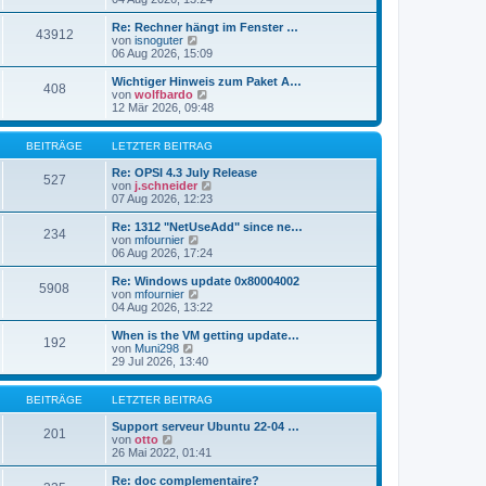
i
e
u
t
r
e
Re: Rechner hängt im Fenster …
r
43912
B
s
N
von
isnoguter
a
e
t
e
06 Aug 2026, 15:09
g
i
e
u
t
r
e
Wichtiger Hinweis zum Paket A…
r
408
B
s
N
von
wolfbardo
a
e
t
e
12 Mär 2026, 09:48
g
i
e
u
t
r
e
r
B
s
BEITRÄGE
LETZTER BEITRAG
a
e
t
g
i
e
Re: OPSI 4.3 July Release
527
t
r
N
von
j.schneider
r
B
e
07 Aug 2026, 12:23
a
e
u
g
i
e
Re: 1312 "NetUseAdd" since ne…
234
t
s
N
von
mfournier
r
t
e
06 Aug 2026, 17:24
a
e
u
g
r
e
Re: Windows update 0x80004002
5908
B
s
N
von
mfournier
e
t
e
04 Aug 2026, 13:22
i
e
u
t
r
e
When is the VM getting update…
r
192
B
s
N
von
Muni298
a
e
t
e
29 Jul 2026, 13:40
g
i
e
u
t
r
e
r
B
s
BEITRÄGE
LETZTER BEITRAG
a
e
t
g
i
e
Support serveur Ubuntu 22-04 …
201
t
N
r
von
otto
r
e
B
26 Mai 2022, 01:41
a
u
e
g
e
i
Re: doc complementaire?