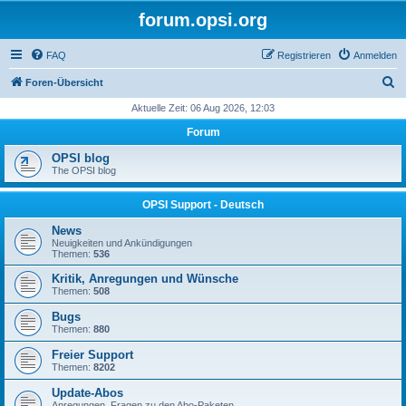
forum.opsi.org
FAQ
Registrieren
Anmelden
S
Foren-Übersicht
u
Aktuelle Zeit: 06 Aug 2026, 12:03
c
Forum
h
OPSI blog
e
The OPSI blog
OPSI Support - Deutsch
News
Neuigkeiten und Ankündigungen
Themen:
536
Kritik, Anregungen und Wünsche
Themen:
508
Bugs
Themen:
880
Freier Support
Themen:
8202
Update-Abos
Anregungen, Fragen zu den Abo-Paketen