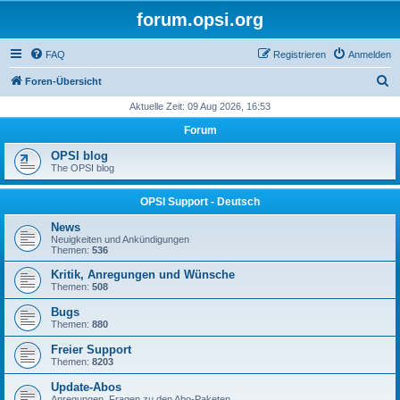
forum.opsi.org
FAQ
Registrieren
Anmelden
S
Foren-Übersicht
u
Aktuelle Zeit: 09 Aug 2026, 16:53
c
Forum
h
OPSI blog
e
The OPSI blog
OPSI Support - Deutsch
News
Neuigkeiten und Ankündigungen
Themen:
536
Kritik, Anregungen und Wünsche
Themen:
508
Bugs
Themen:
880
Freier Support
Themen:
8203
Update-Abos
Anregungen, Fragen zu den Abo-Paketen