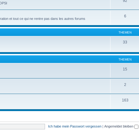
92
 OPSI
6
tion et tout ce qui ne rentre pas dans les autres forums
THEMEN
33
THEMEN
15
2
163
Ich habe mein Passwort vergessen
|
Angemeldet bleiben