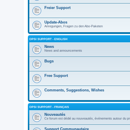
Freier Support
Update-Abos
Anregungen, Fragen zu den Abo-Paketen
OPSI SUPPORT - ENGLISH
News
News and announcements
Bugs
Free Support
Comments, Suggestions, Wishes
OPSI SUPPORT - FRANÇAIS
Nouveautés
Ce forum est dédié au nouveautés, événements autour du pr
Support Communautaire