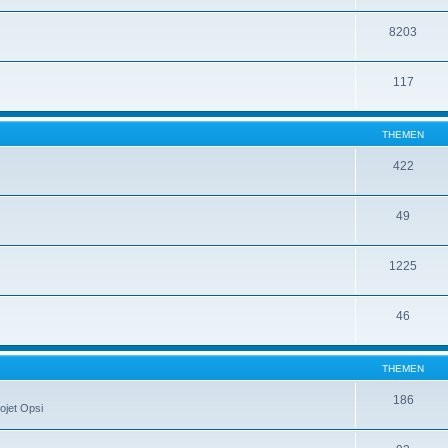
8203
117
THEMEN
422
49
1225
46
THEMEN
186
ojet Opsi