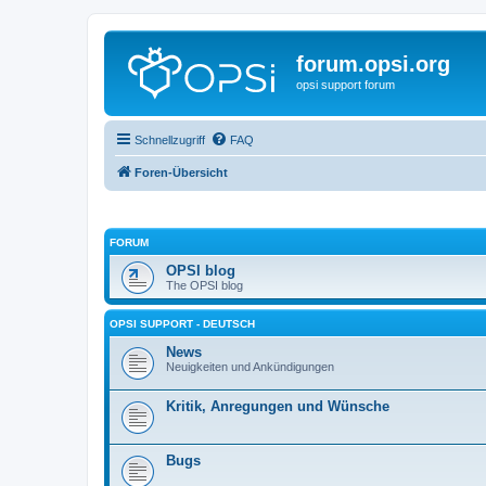
forum.opsi.org
opsi support forum
Schnellzugriff
FAQ
Foren-Übersicht
FORUM
OPSI blog
The OPSI blog
OPSI SUPPORT - DEUTSCH
News
Neuigkeiten und Ankündigungen
Kritik, Anregungen und Wünsche
Bugs