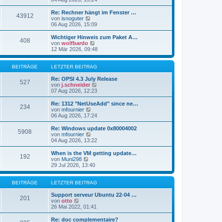
i
e
u
t
r
e
Re: Rechner hängt im Fenster …
r
43912
B
s
N
von
isnoguter
a
e
t
e
06 Aug 2026, 15:09
g
i
e
u
t
r
e
Wichtiger Hinweis zum Paket A…
r
408
B
s
N
von
wolfbardo
a
e
t
e
12 Mär 2026, 09:48
g
i
e
u
t
r
e
r
B
s
BEITRÄGE
LETZTER BEITRAG
a
e
t
g
i
e
Re: OPSI 4.3 July Release
527
t
r
N
von
j.schneider
r
B
e
07 Aug 2026, 12:23
a
e
u
g
i
e
Re: 1312 "NetUseAdd" since ne…
234
t
s
N
von
mfournier
r
t
e
06 Aug 2026, 17:24
a
e
u
g
r
e
Re: Windows update 0x80004002
5908
B
s
N
von
mfournier
e
t
e
04 Aug 2026, 13:22
i
e
u
t
r
e
When is the VM getting update…
r
192
B
s
N
von
Muni298
a
e
t
e
29 Jul 2026, 13:40
g
i
e
u
t
r
e
r
B
s
BEITRÄGE
LETZTER BEITRAG
a
e
t
g
i
e
Support serveur Ubuntu 22-04 …
201
t
N
r
von
otto
r
e
B
26 Mai 2022, 01:41
a
u
e
g
e
i
Re: doc complementaire?