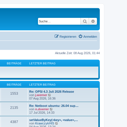
Suche
Erweiterte Suche
Registrieren
Anmelden
Aktuelle Zeit: 08 Aug 2026, 01:44
BEITRÄGE
LETZTER BEITRAG
BEITRÄGE
LETZTER BEITRAG
Re: OPSI 4.3 Juli 2026 Release
1553
N
von
j.werner
e
07 Aug 2026, 16:36
u
e
Re: Netboot ubuntu: 26.04 sup…
2135
s
N
von
n.doerrer
t
e
17 Jul 2026, 14:33
e
u
r
e
setValueByKey(<key>, <value>,…
4387
B
s
N
von
KrawczykHIS
e
t
e
04 Aug 2026, 13:24