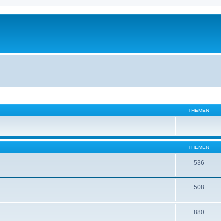
THEMEN
THEMEN
536
508
880