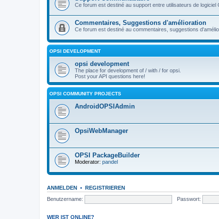
Ce forum est destiné au support entre utilisateurs de logiciel
Commentaires, Suggestions d'amélioration
Ce forum est destiné au commentaires, suggestions d'améliora
OPSI DEVELOPMENT
opsi development
The place for development of / with / for opsi.
Post your API questions here!
OPSI COMMUNITY PROJECTS
AndroidOPSIAdmin
OpsiWebManager
OPSI PackageBuilder
Moderator:
pandel
ANMELDEN
•
REGISTRIEREN
Benutzername:
Passwort:
WER IST ONLINE?