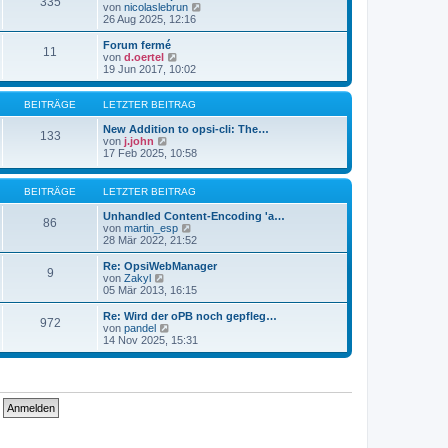
335
s
t
N
von
nicolaslebrun
t
r
e
26 Aug 2025, 12:16
e
a
u
r
g
e
Forum fermé
11
B
s
N
von
d.oertel
e
t
e
19 Jun 2017, 10:02
i
e
u
t
r
e
r
B
s
BEITRÄGE
LETZTER BEITRAG
a
e
t
g
i
e
New Addition to opsi-cli: The…
133
t
N
r
von
j.john
r
e
B
17 Feb 2025, 10:58
a
u
e
g
e
i
s
t
BEITRÄGE
LETZTER BEITRAG
t
r
e
a
Unhandled Content-Encoding 'a…
86
r
g
N
von
martin_esp
B
e
28 Mär 2022, 21:52
e
u
i
e
Re: OpsiWebManager
9
t
s
N
von
Zakyl
r
t
e
05 Mär 2013, 16:15
a
e
u
g
r
e
Re: Wird der oPB noch gepfleg…
972
B
s
N
von
pandel
e
t
e
14 Nov 2025, 15:31
i
e
u
t
r
e
r
B
s
a
e
t
g
i
e
t
r
r
B
a
e
g
i