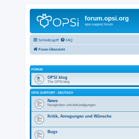
forum.opsi.org
opsi support forum
Schnellzugriff
FAQ
Foren-Übersicht
FORUM
OPSI blog
The OPSI blog
OPSI SUPPORT - DEUTSCH
News
Neuigkeiten und Ankündigungen
Kritik, Anregungen und Wünsche
Bugs