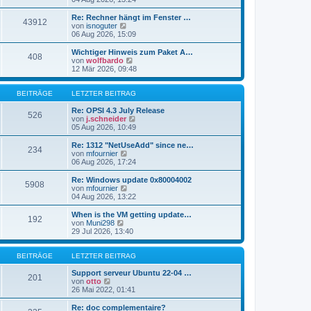
i
e
u
t
r
e
Re: Rechner hängt im Fenster …
r
43912
B
s
N
von
isnoguter
a
e
t
e
06 Aug 2026, 15:09
g
i
e
u
t
r
e
Wichtiger Hinweis zum Paket A…
r
408
B
s
N
von
wolfbardo
a
e
t
e
12 Mär 2026, 09:48
g
i
e
u
t
r
e
r
B
s
BEITRÄGE
LETZTER BEITRAG
a
e
t
g
i
e
Re: OPSI 4.3 July Release
526
t
r
N
von
j.schneider
r
B
e
05 Aug 2026, 10:49
a
e
u
g
i
e
Re: 1312 "NetUseAdd" since ne…
234
t
s
N
von
mfournier
r
t
e
06 Aug 2026, 17:24
a
e
u
g
r
e
Re: Windows update 0x80004002
5908
B
s
N
von
mfournier
e
t
e
04 Aug 2026, 13:22
i
e
u
t
r
e
When is the VM getting update…
r
192
B
s
N
von
Muni298
a
e
t
e
29 Jul 2026, 13:40
g
i
e
u
t
r
e
r
B
s
BEITRÄGE
LETZTER BEITRAG
a
e
t
g
i
e
Support serveur Ubuntu 22-04 …
201
t
N
r
von
otto
r
e
B
26 Mai 2022, 01:41
a
u
e
g
e
i
Re: doc complementaire?