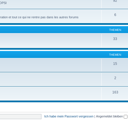
92
 OPSI
6
tion et tout ce qui ne rentre pas dans les autres forums
THEMEN
33
THEMEN
15
2
163
Ich habe mein Passwort vergessen
|
Angemeldet bleiben