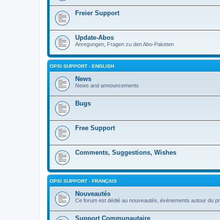
Freier Support
Update-Abos
Anregungen, Fragen zu den Abo-Paketen
OPSI SUPPORT - ENGLISH
News
News and announcements
Bugs
Free Support
Comments, Suggestions, Wishes
OPSI SUPPORT - FRANÇAIS
Nouveautés
Ce forum est dédié au nouveautés, événements autour du pr
Support Communautaire