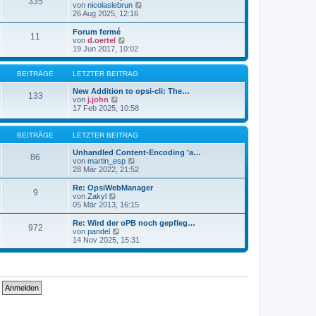
335
s
t
N
von
nicolaslebrun
t
r
e
26 Aug 2025, 12:16
e
a
u
r
g
e
Forum fermé
11
B
s
N
von
d.oertel
e
t
e
19 Jun 2017, 10:02
i
e
u
t
r
e
r
B
s
BEITRÄGE
LETZTER BEITRAG
a
e
t
g
i
e
New Addition to opsi-cli: The…
133
t
N
r
von
j.john
r
e
B
17 Feb 2025, 10:58
a
u
e
g
e
i
s
t
BEITRÄGE
LETZTER BEITRAG
t
r
e
a
Unhandled Content-Encoding 'a…
86
r
g
N
von
martin_esp
B
e
28 Mär 2022, 21:52
e
u
i
e
Re: OpsiWebManager
9
t
s
N
von
Zakyl
r
t
e
05 Mär 2013, 16:15
a
e
u
g
r
e
Re: Wird der oPB noch gepfleg…
972
B
s
N
von
pandel
e
t
e
14 Nov 2025, 15:31
i
e
u
t
r
e
r
B
s
a
e
t
g
i
e
t
r
r
B
a
e
g
i