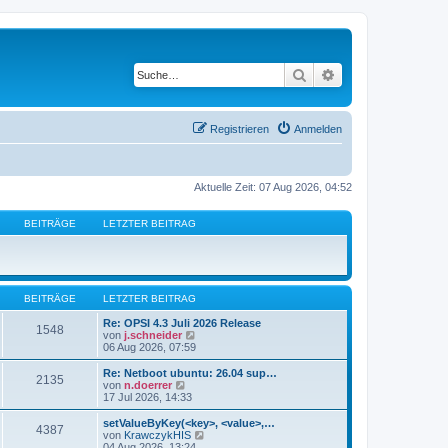
Suche
Erweiterte Suche
Registrieren
Anmelden
Aktuelle Zeit: 07 Aug 2026, 04:52
BEITRÄGE
LETZTER BEITRAG
BEITRÄGE
LETZTER BEITRAG
Re: OPSI 4.3 Juli 2026 Release
1548
N
von
j.schneider
e
06 Aug 2026, 07:59
u
e
Re: Netboot ubuntu: 26.04 sup…
2135
s
N
von
n.doerrer
t
e
17 Jul 2026, 14:33
e
u
r
e
setValueByKey(<key>, <value>,…
4387
B
s
N
von
KrawczykHIS
e
t
e
04 Aug 2026, 13:24