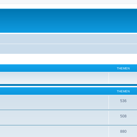
THEMEN
THEMEN
536
508
880