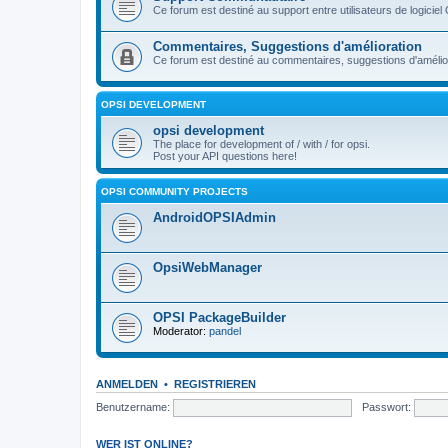
Ce forum est destiné au support entre utilisateurs de logiciel
Commentaires, Suggestions d'amélioration
Ce forum est destiné au commentaires, suggestions d'améliora
OPSI DEVELOPMENT
opsi development
The place for development of / with / for opsi.
Post your API questions here!
OPSI COMMUNITY PROJECTS
AndroidOPSIAdmin
OpsiWebManager
OPSI PackageBuilder
Moderator:
pandel
ANMELDEN
•
REGISTRIEREN
Benutzername:
Passwort:
WER IST ONLINE?