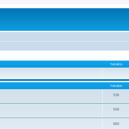
THEMEN
THEMEN
536
508
880