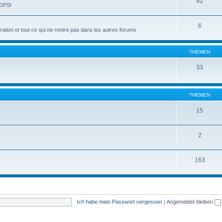
92
 OPSI
6
tion et tout ce qui ne rentre pas dans les autres forums
THEMEN
33
THEMEN
15
2
163
Ich habe mein Passwort vergessen
|
Angemeldet bleiben