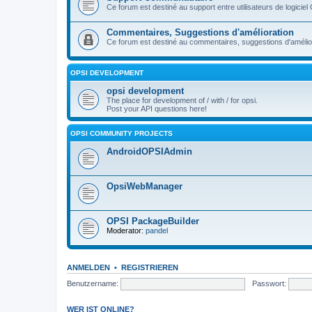
Ce forum est destiné au support entre utilisateurs de logiciel
Commentaires, Suggestions d'amélioration
Ce forum est destiné au commentaires, suggestions d'améliora
OPSI DEVELOPMENT
opsi development
The place for development of / with / for opsi.
Post your API questions here!
OPSI COMMUNITY PROJECTS
AndroidOPSIAdmin
OpsiWebManager
OPSI PackageBuilder
Moderator:
pandel
ANMELDEN
•
REGISTRIEREN
Benutzername:
Passwort:
WER IST ONLINE?