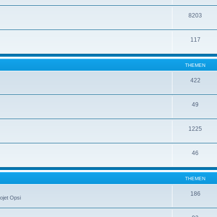
8203
117
THEMEN
422
49
1225
46
THEMEN
186
ojet Opsi