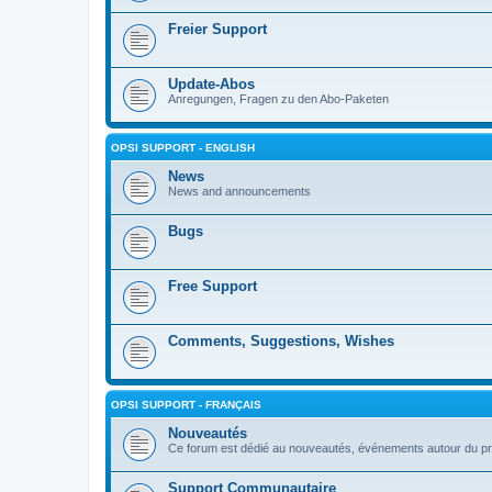
Freier Support
Update-Abos
Anregungen, Fragen zu den Abo-Paketen
OPSI SUPPORT - ENGLISH
News
News and announcements
Bugs
Free Support
Comments, Suggestions, Wishes
OPSI SUPPORT - FRANÇAIS
Nouveautés
Ce forum est dédié au nouveautés, événements autour du pr
Support Communautaire