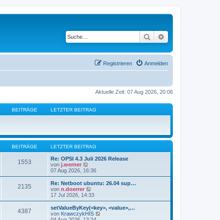
Suche
Erweiterte Suche
Registrieren
Anmelden
Aktuelle Zeit: 07 Aug 2026, 20:06
BEITRÄGE
LETZTER BEITRAG
BEITRÄGE
LETZTER BEITRAG
Re: OPSI 4.3 Juli 2026 Release
1553
N
von
j.werner
e
07 Aug 2026, 16:36
u
e
Re: Netboot ubuntu: 26.04 sup…
2135
s
N
von
n.doerrer
t
e
17 Jul 2026, 14:33
e
u
r
e
setValueByKey(<key>, <value>,…
4387
B
s
N
von
KrawczykHIS
e
t
e
04 Aug 2026, 13:24