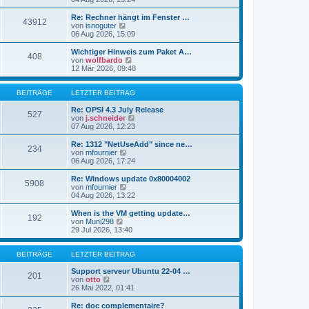
i
e
u
t
r
e
Re: Rechner hängt im Fenster …
r
43912
B
s
N
von
isnoguter
a
e
t
e
06 Aug 2026, 15:09
g
i
e
u
t
r
e
Wichtiger Hinweis zum Paket A…
r
408
B
s
N
von
wolfbardo
a
e
t
e
12 Mär 2026, 09:48
g
i
e
u
t
r
e
r
B
s
BEITRÄGE
LETZTER BEITRAG
a
e
t
g
i
e
Re: OPSI 4.3 July Release
527
t
r
N
von
j.schneider
r
B
e
07 Aug 2026, 12:23
a
e
u
g
i
e
Re: 1312 "NetUseAdd" since ne…
234
t
s
N
von
mfournier
r
t
e
06 Aug 2026, 17:24
a
e
u
g
r
e
Re: Windows update 0x80004002
5908
B
s
N
von
mfournier
e
t
e
04 Aug 2026, 13:22
i
e
u
t
r
e
When is the VM getting update…
r
192
B
s
N
von
Muni298
a
e
t
e
29 Jul 2026, 13:40
g
i
e
u
t
r
e
r
B
s
BEITRÄGE
LETZTER BEITRAG
a
e
t
g
i
e
Support serveur Ubuntu 22-04 …
201
t
N
r
von
otto
r
e
B
26 Mai 2022, 01:41
a
u
e
g
e
i
Re: doc complementaire?