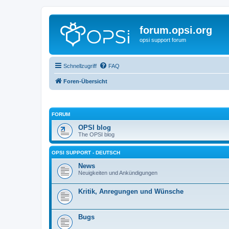
forum.opsi.org
opsi support forum
Schnellzugriff
FAQ
Foren-Übersicht
FORUM
OPSI blog
The OPSI blog
OPSI SUPPORT - DEUTSCH
News
Neuigkeiten und Ankündigungen
Kritik, Anregungen und Wünsche
Bugs