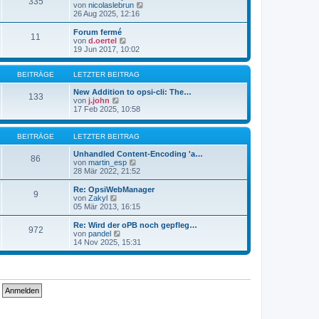
335
s
t
N
von
nicolaslebrun
t
r
e
26 Aug 2025, 12:16
e
a
u
r
g
e
Forum fermé
11
B
s
N
von
d.oertel
e
t
e
19 Jun 2017, 10:02
i
e
u
t
r
e
r
B
s
BEITRÄGE
LETZTER BEITRAG
a
e
t
g
i
e
New Addition to opsi-cli: The…
133
t
N
r
von
j.john
r
e
B
17 Feb 2025, 10:58
a
u
e
g
e
i
s
t
BEITRÄGE
LETZTER BEITRAG
t
r
e
a
Unhandled Content-Encoding 'a…
86
r
g
N
von
martin_esp
B
e
28 Mär 2022, 21:52
e
u
i
e
Re: OpsiWebManager
9
t
s
N
von
Zakyl
r
t
e
05 Mär 2013, 16:15
a
e
u
g
r
e
Re: Wird der oPB noch gepfleg…
972
B
s
N
von
pandel
e
t
e
14 Nov 2025, 15:31
i
e
u
t
r
e
r
B
s
a
e
t
g
i
e
t
r
r
B
a
e
g
i