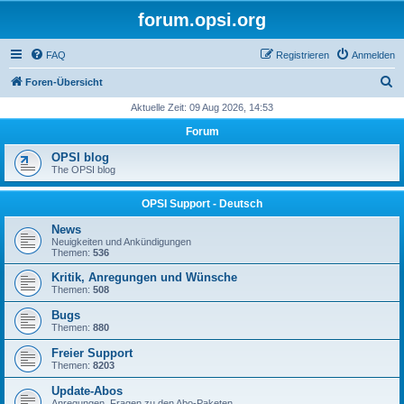
forum.opsi.org
FAQ
Registrieren
Anmelden
S
Foren-Übersicht
u
Aktuelle Zeit: 09 Aug 2026, 14:53
c
Forum
h
OPSI blog
e
The OPSI blog
OPSI Support - Deutsch
News
Neuigkeiten und Ankündigungen
Themen:
536
Kritik, Anregungen und Wünsche
Themen:
508
Bugs
Themen:
880
Freier Support
Themen:
8203
Update-Abos
Anregungen, Fragen zu den Abo-Paketen