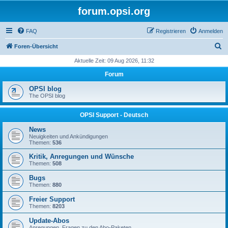
forum.opsi.org
FAQ
Registrieren
Anmelden
S
Foren-Übersicht
u
Aktuelle Zeit: 09 Aug 2026, 11:32
c
Forum
h
OPSI blog
e
The OPSI blog
OPSI Support - Deutsch
News
Neuigkeiten und Ankündigungen
Themen:
536
Kritik, Anregungen und Wünsche
Themen:
508
Bugs
Themen:
880
Freier Support
Themen:
8203
Update-Abos
Anregungen, Fragen zu den Abo-Paketen