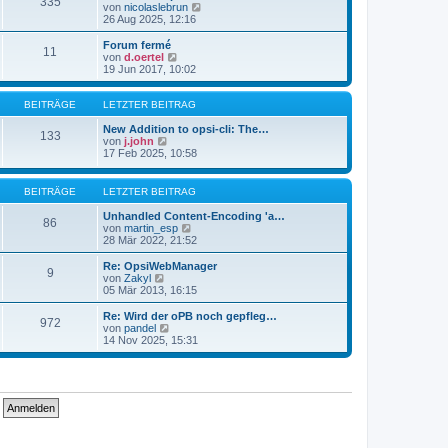
335
s
t
N
von
nicolaslebrun
t
r
e
26 Aug 2025, 12:16
e
a
u
r
g
e
Forum fermé
11
B
s
N
von
d.oertel
e
t
e
19 Jun 2017, 10:02
i
e
u
t
r
e
r
B
s
BEITRÄGE
LETZTER BEITRAG
a
e
t
g
i
e
New Addition to opsi-cli: The…
133
t
N
r
von
j.john
r
e
B
17 Feb 2025, 10:58
a
u
e
g
e
i
s
t
BEITRÄGE
LETZTER BEITRAG
t
r
e
a
Unhandled Content-Encoding 'a…
86
r
g
N
von
martin_esp
B
e
28 Mär 2022, 21:52
e
u
i
e
Re: OpsiWebManager
9
t
s
N
von
Zakyl
r
t
e
05 Mär 2013, 16:15
a
e
u
g
r
e
Re: Wird der oPB noch gepfleg…
972
B
s
N
von
pandel
e
t
e
14 Nov 2025, 15:31
i
e
u
t
r
e
r
B
s
a
e
t
g
i
e
t
r
r
B
a
e
g
i