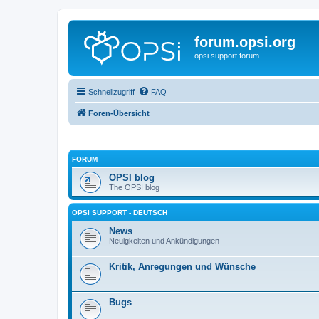
forum.opsi.org
opsi support forum
Schnellzugriff
FAQ
Foren-Übersicht
FORUM
OPSI blog
The OPSI blog
OPSI SUPPORT - DEUTSCH
News
Neuigkeiten und Ankündigungen
Kritik, Anregungen und Wünsche
Bugs