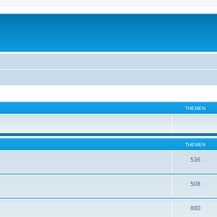
THEMEN
THEMEN
536
508
880