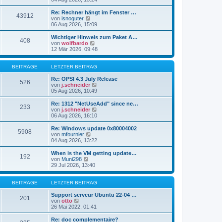
i
e
u
t
r
e
Re: Rechner hängt im Fenster …
r
43912
B
s
N
von
isnoguter
a
e
t
e
06 Aug 2026, 15:09
g
i
e
u
t
r
e
Wichtiger Hinweis zum Paket A…
r
408
B
s
N
von
wolfbardo
a
e
t
e
12 Mär 2026, 09:48
g
i
e
u
t
r
e
r
B
s
BEITRÄGE
LETZTER BEITRAG
a
e
t
g
i
e
Re: OPSI 4.3 July Release
526
t
r
N
von
j.schneider
r
B
e
05 Aug 2026, 10:49
a
e
u
g
i
e
Re: 1312 "NetUseAdd" since ne…
233
t
s
N
von
j.schneider
r
t
e
06 Aug 2026, 16:10
a
e
u
g
r
e
Re: Windows update 0x80004002
5908
B
s
N
von
mfournier
e
t
e
04 Aug 2026, 13:22
i
e
u
t
r
e
When is the VM getting update…
r
192
B
s
N
von
Muni298
a
e
t
e
29 Jul 2026, 13:40
g
i
e
u
t
r
e
r
B
s
BEITRÄGE
LETZTER BEITRAG
a
e
t
g
i
e
Support serveur Ubuntu 22-04 …
201
t
N
r
von
otto
r
e
B
26 Mai 2022, 01:41
a
u
e
g
e
i
Re: doc complementaire?