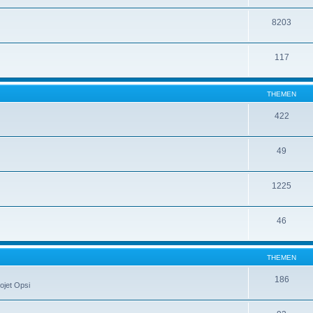
8203
117
THEMEN
422
49
1225
46
THEMEN
186
ojet Opsi