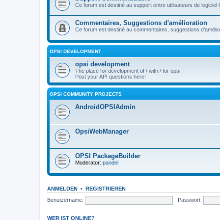
Ce forum est destiné au support entre utilisateurs de logiciel
Commentaires, Suggestions d'amélioration
Ce forum est destiné au commentaires, suggestions d'améliora
OPSI DEVELOPMENT
opsi development
The place for development of / with / for opsi.
Post your API questions here!
OPSI COMMUNITY PROJECTS
AndroidOPSIAdmin
OpsiWebManager
OPSI PackageBuilder
Moderator:
pandel
ANMELDEN
•
REGISTRIEREN
Benutzername:
Passwort:
WER IST ONLINE?