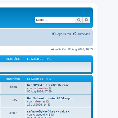
Suche
Erweiterte Suche
Registrieren
Anmelden
Aktuelle Zeit: 06 Aug 2026, 16:33
BEITRÄGE
LETZTER BEITRAG
BEITRÄGE
LETZTER BEITRAG
Re: OPSI 4.3 Juli 2026 Release
1548
N
von
j.schneider
e
06 Aug 2026, 07:59
u
e
Re: Netboot ubuntu: 26.04 sup…
2135
s
N
von
n.doerrer
t
e
17 Jul 2026, 14:33
e
u
r
e
setValueByKey(<key>, <value>,…
4387
B
s
N
von
KrawczykHIS
e
t
e
04 Aug 2026, 13:24