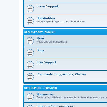
Freier Support
Update-Abos
Anregungen, Fragen zu den Abo-Paketen
OPSI SUPPORT - ENGLISH
News
News and announcements
Bugs
Free Support
Comments, Suggestions, Wishes
OPSI SUPPORT - FRANÇAIS
Nouveautés
Ce forum est dédié au nouveautés, événements autour du pr
Support Communautaire