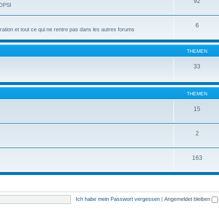
92
 OPSI
6
tion et tout ce qui ne rentre pas dans les autres forums
THEMEN
33
THEMEN
15
2
163
Ich habe mein Passwort vergessen
|
Angemeldet bleiben