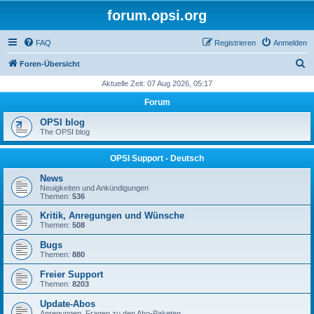
forum.opsi.org
FAQ
Registrieren
Anmelden
S
Foren-Übersicht
u
Aktuelle Zeit: 07 Aug 2026, 05:17
c
Forum
h
OPSI blog
e
The OPSI blog
OPSI Support - Deutsch
News
Neuigkeiten und Ankündigungen
Themen:
536
Kritik, Anregungen und Wünsche
Themen:
508
Bugs
Themen:
880
Freier Support
Themen:
8203
Update-Abos
Anregungen, Fragen zu den Abo-Paketen