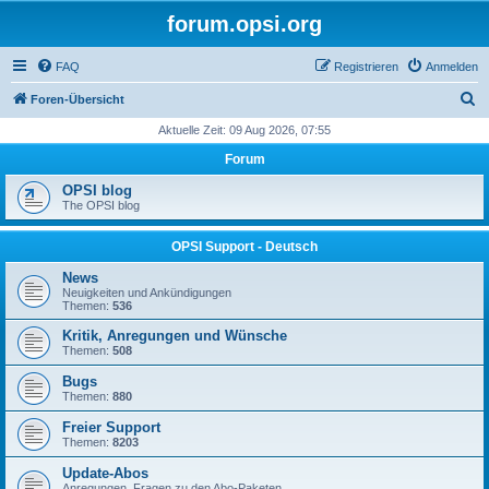
forum.opsi.org
FAQ
Registrieren
Anmelden
S
Foren-Übersicht
u
Aktuelle Zeit: 09 Aug 2026, 07:55
c
Forum
h
OPSI blog
e
The OPSI blog
OPSI Support - Deutsch
News
Neuigkeiten und Ankündigungen
Themen:
536
Kritik, Anregungen und Wünsche
Themen:
508
Bugs
Themen:
880
Freier Support
Themen:
8203
Update-Abos
Anregungen, Fragen zu den Abo-Paketen