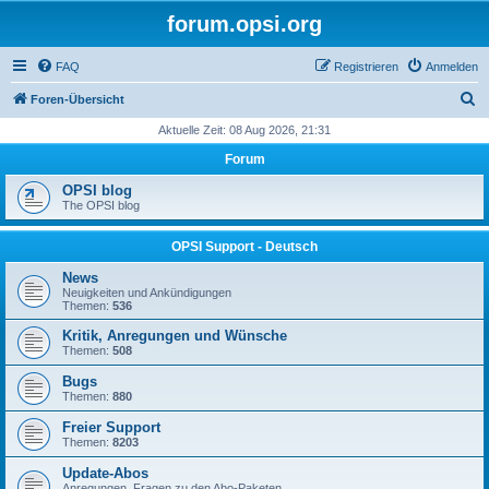
forum.opsi.org
FAQ
Registrieren
Anmelden
S
Foren-Übersicht
u
Aktuelle Zeit: 08 Aug 2026, 21:31
c
Forum
h
OPSI blog
e
The OPSI blog
OPSI Support - Deutsch
News
Neuigkeiten und Ankündigungen
Themen:
536
Kritik, Anregungen und Wünsche
Themen:
508
Bugs
Themen:
880
Freier Support
Themen:
8203
Update-Abos
Anregungen, Fragen zu den Abo-Paketen