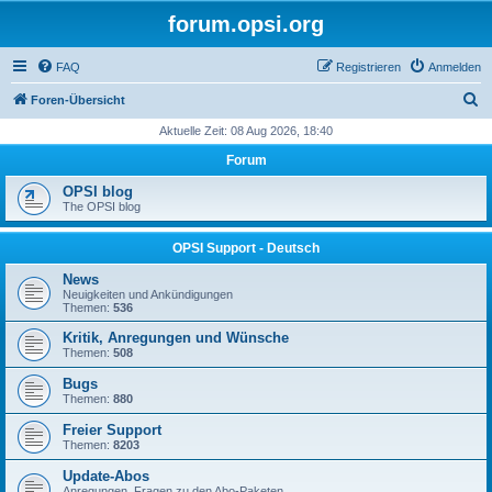
forum.opsi.org
FAQ
Registrieren
Anmelden
S
Foren-Übersicht
u
Aktuelle Zeit: 08 Aug 2026, 18:40
c
Forum
h
OPSI blog
e
The OPSI blog
OPSI Support - Deutsch
News
Neuigkeiten und Ankündigungen
Themen:
536
Kritik, Anregungen und Wünsche
Themen:
508
Bugs
Themen:
880
Freier Support
Themen:
8203
Update-Abos
Anregungen, Fragen zu den Abo-Paketen