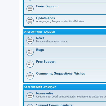
Freier Support
Update-Abos
Anregungen, Fragen zu den Abo-Paketen
OPSI SUPPORT - ENGLISH
News
News and announcements
Bugs
Free Support
Comments, Suggestions, Wishes
OPSI SUPPORT - FRANÇAIS
Nouveautés
Ce forum est dédié au nouveautés, événements autour du pr
Support Communautaire