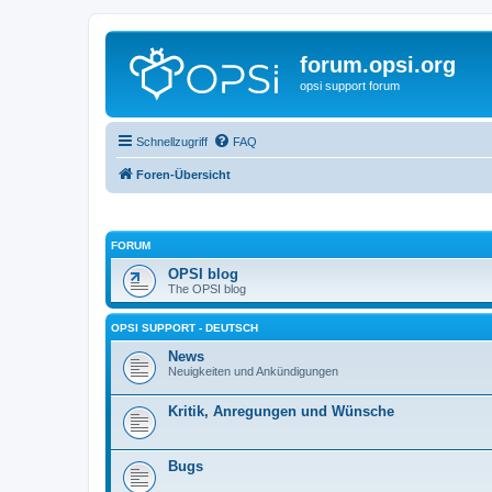
forum.opsi.org
opsi support forum
Schnellzugriff
FAQ
Foren-Übersicht
FORUM
OPSI blog
The OPSI blog
OPSI SUPPORT - DEUTSCH
News
Neuigkeiten und Ankündigungen
Kritik, Anregungen und Wünsche
Bugs