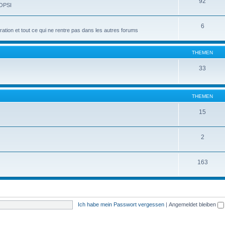
92
 OPSI
6
tion et tout ce qui ne rentre pas dans les autres forums
THEMEN
33
THEMEN
15
2
163
Ich habe mein Passwort vergessen
|
Angemeldet bleiben