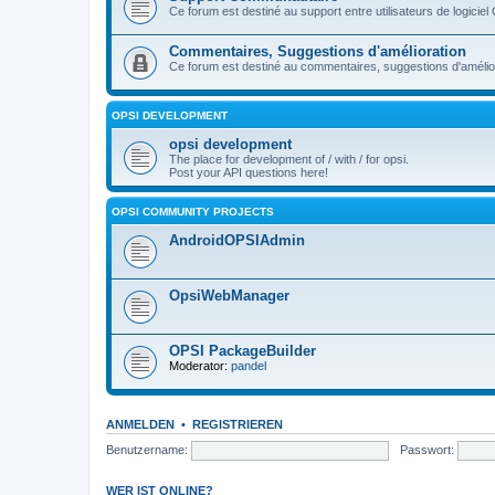
Ce forum est destiné au support entre utilisateurs de logiciel
Commentaires, Suggestions d'amélioration
Ce forum est destiné au commentaires, suggestions d'améliora
OPSI DEVELOPMENT
opsi development
The place for development of / with / for opsi.
Post your API questions here!
OPSI COMMUNITY PROJECTS
AndroidOPSIAdmin
OpsiWebManager
OPSI PackageBuilder
Moderator:
pandel
ANMELDEN
•
REGISTRIEREN
Benutzername:
Passwort:
WER IST ONLINE?