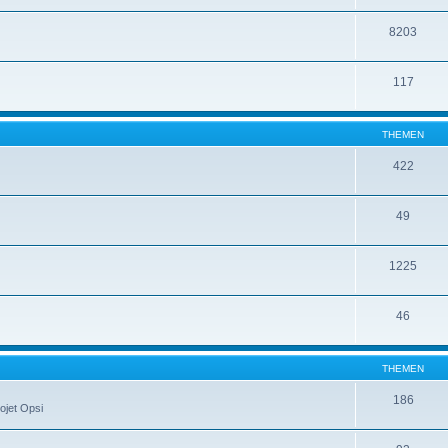
8203
117
THEMEN
422
49
1225
46
THEMEN
186
ojet Opsi