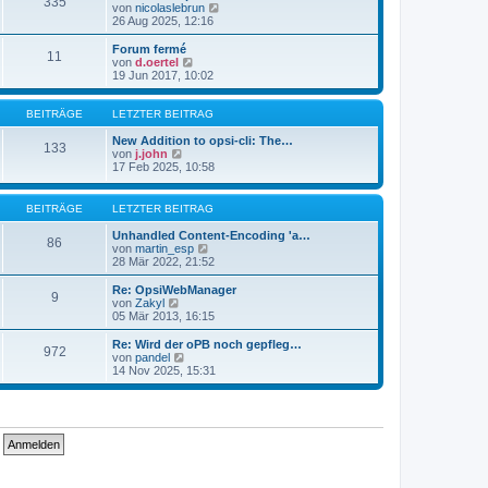
335
s
t
N
von
nicolaslebrun
t
r
e
26 Aug 2025, 12:16
e
a
u
r
g
e
Forum fermé
11
B
s
N
von
d.oertel
e
t
e
19 Jun 2017, 10:02
i
e
u
t
r
e
r
B
s
BEITRÄGE
LETZTER BEITRAG
a
e
t
g
i
e
New Addition to opsi-cli: The…
133
t
N
r
von
j.john
r
e
B
17 Feb 2025, 10:58
a
u
e
g
e
i
s
t
BEITRÄGE
LETZTER BEITRAG
t
r
e
a
Unhandled Content-Encoding 'a…
86
r
g
N
von
martin_esp
B
e
28 Mär 2022, 21:52
e
u
i
e
Re: OpsiWebManager
9
t
s
N
von
Zakyl
r
t
e
05 Mär 2013, 16:15
a
e
u
g
r
e
Re: Wird der oPB noch gepfleg…
972
B
s
N
von
pandel
e
t
e
14 Nov 2025, 15:31
i
e
u
t
r
e
r
B
s
a
e
t
g
i
e
t
r
r
B
a
e
g
i