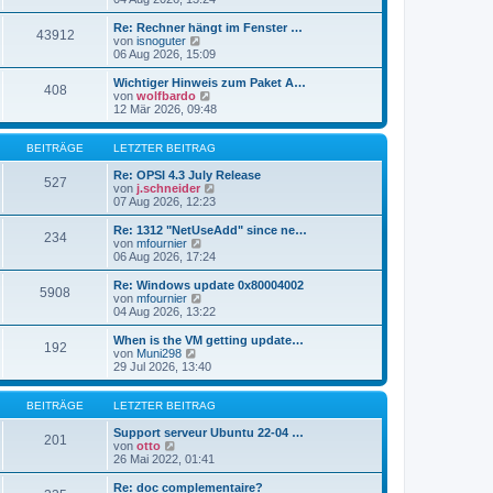
i
e
u
t
r
e
Re: Rechner hängt im Fenster …
r
43912
B
s
N
von
isnoguter
a
e
t
e
06 Aug 2026, 15:09
g
i
e
u
t
r
e
Wichtiger Hinweis zum Paket A…
r
408
B
s
N
von
wolfbardo
a
e
t
e
12 Mär 2026, 09:48
g
i
e
u
t
r
e
r
B
s
BEITRÄGE
LETZTER BEITRAG
a
e
t
g
i
e
Re: OPSI 4.3 July Release
527
t
r
N
von
j.schneider
r
B
e
07 Aug 2026, 12:23
a
e
u
g
i
e
Re: 1312 "NetUseAdd" since ne…
234
t
s
N
von
mfournier
r
t
e
06 Aug 2026, 17:24
a
e
u
g
r
e
Re: Windows update 0x80004002
5908
B
s
N
von
mfournier
e
t
e
04 Aug 2026, 13:22
i
e
u
t
r
e
When is the VM getting update…
r
192
B
s
N
von
Muni298
a
e
t
e
29 Jul 2026, 13:40
g
i
e
u
t
r
e
r
B
s
BEITRÄGE
LETZTER BEITRAG
a
e
t
g
i
e
Support serveur Ubuntu 22-04 …
201
t
N
r
von
otto
r
e
B
26 Mai 2022, 01:41
a
u
e
g
e
i
Re: doc complementaire?