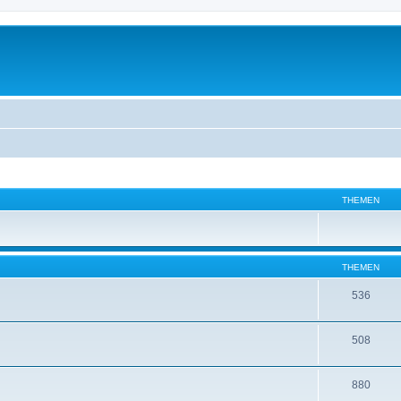
THEMEN
THEMEN
536
508
880