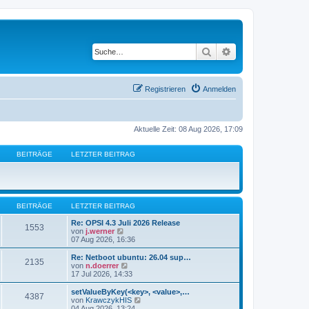
Suche
Erweiterte Suche
Registrieren
Anmelden
Aktuelle Zeit: 08 Aug 2026, 17:09
BEITRÄGE
LETZTER BEITRAG
BEITRÄGE
LETZTER BEITRAG
Re: OPSI 4.3 Juli 2026 Release
1553
N
von
j.werner
e
07 Aug 2026, 16:36
u
e
Re: Netboot ubuntu: 26.04 sup…
2135
s
N
von
n.doerrer
t
e
17 Jul 2026, 14:33
e
u
r
e
setValueByKey(<key>, <value>,…
4387
B
s
N
von
KrawczykHIS
e
t
e
04 Aug 2026, 13:24