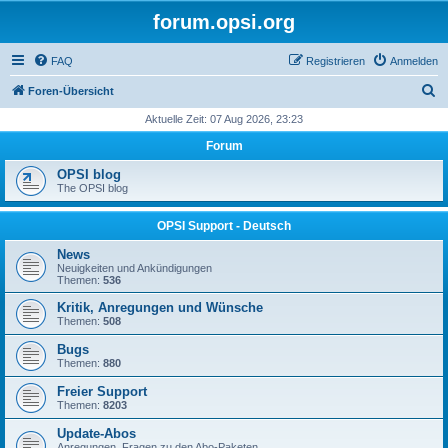
forum.opsi.org
FAQ
Registrieren
Anmelden
S
Foren-Übersicht
u
Aktuelle Zeit: 07 Aug 2026, 23:23
c
Forum
h
OPSI blog
e
The OPSI blog
OPSI Support - Deutsch
News
Neuigkeiten und Ankündigungen
Themen:
536
Kritik, Anregungen und Wünsche
Themen:
508
Bugs
Themen:
880
Freier Support
Themen:
8203
Update-Abos
Anregungen, Fragen zu den Abo-Paketen