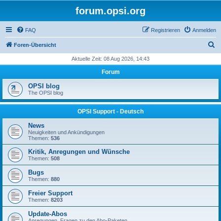
forum.opsi.org
FAQ
Registrieren
Anmelden
S
Foren-Übersicht
u
Aktuelle Zeit: 08 Aug 2026, 14:43
c
Forum
h
OPSI blog
e
The OPSI blog
OPSI Support - Deutsch
News
Neuigkeiten und Ankündigungen
Themen:
536
Kritik, Anregungen und Wünsche
Themen:
508
Bugs
Themen:
880
Freier Support
Themen:
8203
Update-Abos
Anregungen, Fragen zu den Abo-Paketen