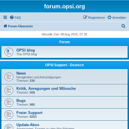
forum.opsi.org
FAQ
Registrieren
Anmelden
S
Foren-Übersicht
u
Aktuelle Zeit: 08 Aug 2026, 07:35
c
Forum
h
OPSI blog
e
The OPSI blog
OPSI Support - Deutsch
News
Neuigkeiten und Ankündigungen
Themen:
536
Kritik, Anregungen und Wünsche
Themen:
508
Bugs
Themen:
880
Freier Support
Themen:
8203
Update-Abos
Anregungen, Fragen zu den Abo-Paketen