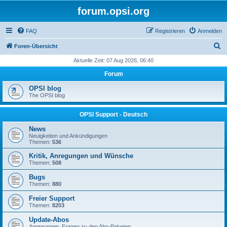
forum.opsi.org
FAQ
Registrieren
Anmelden
S
Foren-Übersicht
u
Aktuelle Zeit: 07 Aug 2026, 06:40
c
Forum
h
OPSI blog
e
The OPSI blog
OPSI Support - Deutsch
News
Neuigkeiten und Ankündigungen
Themen:
536
Kritik, Anregungen und Wünsche
Themen:
508
Bugs
Themen:
880
Freier Support
Themen:
8203
Update-Abos
Anregungen, Fragen zu den Abo-Paketen