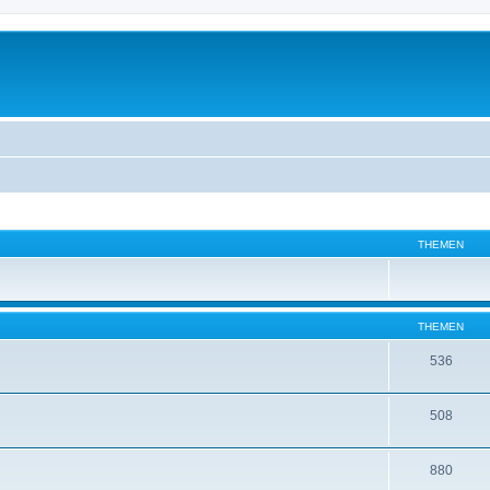
THEMEN
THEMEN
536
508
880