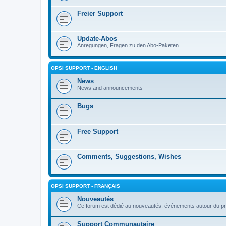
Freier Support
Update-Abos
Anregungen, Fragen zu den Abo-Paketen
OPSI SUPPORT - ENGLISH
News
News and announcements
Bugs
Free Support
Comments, Suggestions, Wishes
OPSI SUPPORT - FRANÇAIS
Nouveautés
Ce forum est dédié au nouveautés, événements autour du pr
Support Communautaire