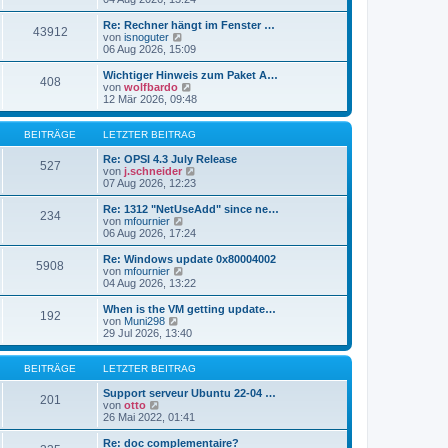
i
e
u
t
r
e
Re: Rechner hängt im Fenster …
r
43912
B
s
N
von
isnoguter
a
e
t
e
06 Aug 2026, 15:09
g
i
e
u
t
r
e
Wichtiger Hinweis zum Paket A…
r
408
B
s
N
von
wolfbardo
a
e
t
e
12 Mär 2026, 09:48
g
i
e
u
t
r
e
r
B
s
BEITRÄGE
LETZTER BEITRAG
a
e
t
g
i
e
Re: OPSI 4.3 July Release
527
t
r
N
von
j.schneider
r
B
e
07 Aug 2026, 12:23
a
e
u
g
i
e
Re: 1312 "NetUseAdd" since ne…
234
t
s
N
von
mfournier
r
t
e
06 Aug 2026, 17:24
a
e
u
g
r
e
Re: Windows update 0x80004002
5908
B
s
N
von
mfournier
e
t
e
04 Aug 2026, 13:22
i
e
u
t
r
e
When is the VM getting update…
r
192
B
s
N
von
Muni298
a
e
t
e
29 Jul 2026, 13:40
g
i
e
u
t
r
e
r
B
s
BEITRÄGE
LETZTER BEITRAG
a
e
t
g
i
e
Support serveur Ubuntu 22-04 …
201
t
N
r
von
otto
r
e
B
26 Mai 2022, 01:41
a
u
e
g
e
i
Re: doc complementaire?