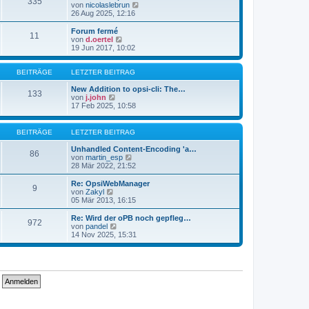
335
s
t
N
von
nicolaslebrun
t
r
e
26 Aug 2025, 12:16
e
a
u
r
g
e
Forum fermé
11
B
s
N
von
d.oertel
e
t
e
19 Jun 2017, 10:02
i
e
u
t
r
e
r
B
s
BEITRÄGE
LETZTER BEITRAG
a
e
t
g
i
e
New Addition to opsi-cli: The…
133
t
N
r
von
j.john
r
e
B
17 Feb 2025, 10:58
a
u
e
g
e
i
s
t
BEITRÄGE
LETZTER BEITRAG
t
r
e
a
Unhandled Content-Encoding 'a…
86
r
g
N
von
martin_esp
B
e
28 Mär 2022, 21:52
e
u
i
e
Re: OpsiWebManager
9
t
s
N
von
Zakyl
r
t
e
05 Mär 2013, 16:15
a
e
u
g
r
e
Re: Wird der oPB noch gepfleg…
972
B
s
N
von
pandel
e
t
e
14 Nov 2025, 15:31
i
e
u
t
r
e
r
B
s
a
e
t
g
i
e
t
r
r
B
a
e
g
i