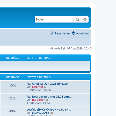
Suche
Erweiterte Suche
Registrieren
Anmelden
Aktuelle Zeit: 07 Aug 2026, 20:48
BEITRÄGE
LETZTER BEITRAG
BEITRÄGE
LETZTER BEITRAG
Re: OPSI 4.3 Juli 2026 Release
1553
N
von
j.werner
e
07 Aug 2026, 16:36
u
e
Re: Netboot ubuntu: 26.04 sup…
2135
s
N
von
n.doerrer
t
e
17 Jul 2026, 14:33
e
u
r
e
setValueByKey(<key>, <value>,…
4387
B
s
N
von
KrawczykHIS
e
t
e
04 Aug 2026, 13:24