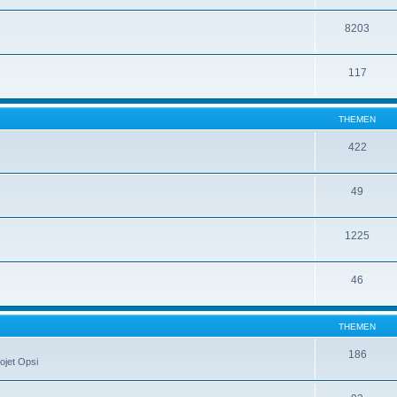
8203
117
THEMEN
422
49
1225
46
THEMEN
186
ojet Opsi