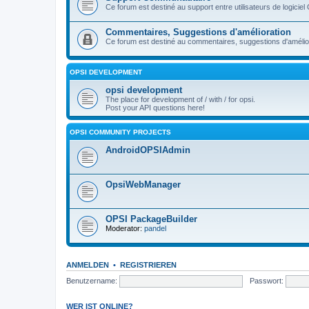
Ce forum est destiné au support entre utilisateurs de logiciel
Commentaires, Suggestions d'amélioration
Ce forum est destiné au commentaires, suggestions d'améliora
OPSI DEVELOPMENT
opsi development
The place for development of / with / for opsi.
Post your API questions here!
OPSI COMMUNITY PROJECTS
AndroidOPSIAdmin
OpsiWebManager
OPSI PackageBuilder
Moderator:
pandel
ANMELDEN
•
REGISTRIEREN
Benutzername:
Passwort:
WER IST ONLINE?