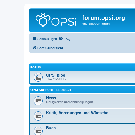
forum.opsi.org
opsi support forum
Schnellzugriff
FAQ
Foren-Übersicht
FORUM
OPSI blog
The OPSI blog
OPSI SUPPORT - DEUTSCH
News
Neuigkeiten und Ankündigungen
Kritik, Anregungen und Wünsche
Bugs