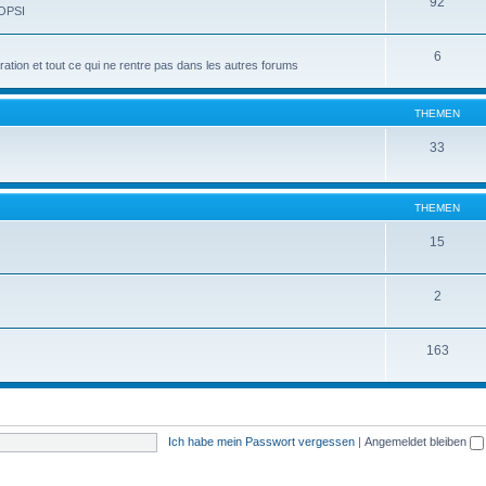
92
 OPSI
6
tion et tout ce qui ne rentre pas dans les autres forums
THEMEN
33
THEMEN
15
2
163
Ich habe mein Passwort vergessen
|
Angemeldet bleiben