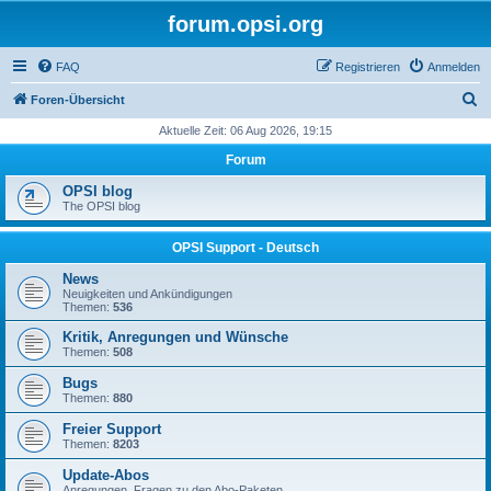
forum.opsi.org
FAQ
Registrieren
Anmelden
S
Foren-Übersicht
u
Aktuelle Zeit: 06 Aug 2026, 19:15
c
Forum
h
OPSI blog
e
The OPSI blog
OPSI Support - Deutsch
News
Neuigkeiten und Ankündigungen
Themen:
536
Kritik, Anregungen und Wünsche
Themen:
508
Bugs
Themen:
880
Freier Support
Themen:
8203
Update-Abos
Anregungen, Fragen zu den Abo-Paketen