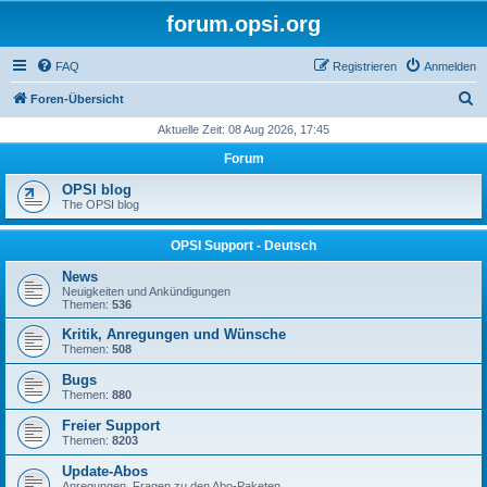
forum.opsi.org
FAQ
Registrieren
Anmelden
S
Foren-Übersicht
u
Aktuelle Zeit: 08 Aug 2026, 17:45
c
Forum
h
OPSI blog
e
The OPSI blog
OPSI Support - Deutsch
News
Neuigkeiten und Ankündigungen
Themen:
536
Kritik, Anregungen und Wünsche
Themen:
508
Bugs
Themen:
880
Freier Support
Themen:
8203
Update-Abos
Anregungen, Fragen zu den Abo-Paketen