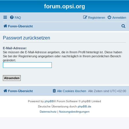
forum.opsi.org
FAQ
Registrieren
Anmelden
S
Foren-Übersicht
u
Passwort zurücksetzen
c
h
E-Mail-Adresse:
Sie müssen die E-Mail-Adresse angeben, die in Ihrem Profil hinterlegt ist. Diese haben
e
Sie bei der Registrierung angegeben oder nachträglich in Ihrem persönlichen Bereich
geändert.
Foren-Übersicht
Alle Cookies löschen
Alle Zeiten sind
UTC+02:00
Powered by
phpBB
® Forum Software © phpBB Limited
Deutsche Übersetzung durch
phpBB.de
Datenschutz
|
Nutzungsbedingungen