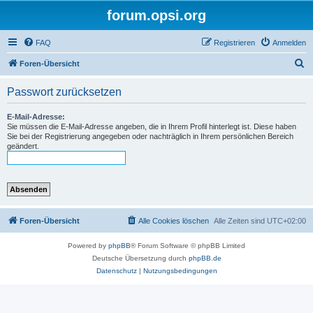
forum.opsi.org
FAQ
Registrieren
Anmelden
S
Foren-Übersicht
u
Passwort zurücksetzen
c
h
E-Mail-Adresse:
Sie müssen die E-Mail-Adresse angeben, die in Ihrem Profil hinterlegt ist. Diese haben
e
Sie bei der Registrierung angegeben oder nachträglich in Ihrem persönlichen Bereich
geändert.
Foren-Übersicht
Alle Cookies löschen
Alle Zeiten sind
UTC+02:00
Powered by
phpBB
® Forum Software © phpBB Limited
Deutsche Übersetzung durch
phpBB.de
Datenschutz
|
Nutzungsbedingungen