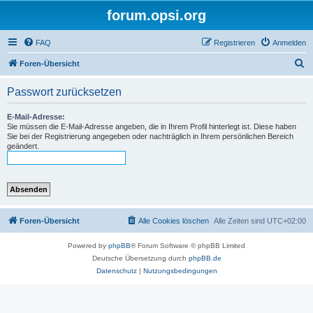
forum.opsi.org
FAQ
Registrieren
Anmelden
S
Foren-Übersicht
u
Passwort zurücksetzen
c
h
E-Mail-Adresse:
Sie müssen die E-Mail-Adresse angeben, die in Ihrem Profil hinterlegt ist. Diese haben
e
Sie bei der Registrierung angegeben oder nachträglich in Ihrem persönlichen Bereich
geändert.
Foren-Übersicht
Alle Cookies löschen
Alle Zeiten sind
UTC+02:00
Powered by
phpBB
® Forum Software © phpBB Limited
Deutsche Übersetzung durch
phpBB.de
Datenschutz
|
Nutzungsbedingungen