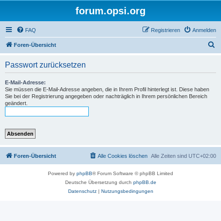
forum.opsi.org
FAQ
Registrieren
Anmelden
S
Foren-Übersicht
u
Passwort zurücksetzen
c
h
E-Mail-Adresse:
Sie müssen die E-Mail-Adresse angeben, die in Ihrem Profil hinterlegt ist. Diese haben
e
Sie bei der Registrierung angegeben oder nachträglich in Ihrem persönlichen Bereich
geändert.
Foren-Übersicht
Alle Cookies löschen
Alle Zeiten sind
UTC+02:00
Powered by
phpBB
® Forum Software © phpBB Limited
Deutsche Übersetzung durch
phpBB.de
Datenschutz
|
Nutzungsbedingungen