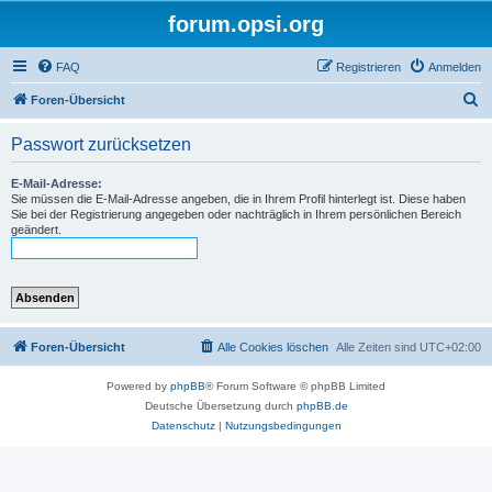
forum.opsi.org
FAQ
Registrieren
Anmelden
S
Foren-Übersicht
u
Passwort zurücksetzen
c
h
E-Mail-Adresse:
Sie müssen die E-Mail-Adresse angeben, die in Ihrem Profil hinterlegt ist. Diese haben
e
Sie bei der Registrierung angegeben oder nachträglich in Ihrem persönlichen Bereich
geändert.
Foren-Übersicht
Alle Cookies löschen
Alle Zeiten sind
UTC+02:00
Powered by
phpBB
® Forum Software © phpBB Limited
Deutsche Übersetzung durch
phpBB.de
Datenschutz
|
Nutzungsbedingungen