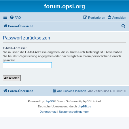
forum.opsi.org
FAQ
Registrieren
Anmelden
S
Foren-Übersicht
u
Passwort zurücksetzen
c
h
E-Mail-Adresse:
Sie müssen die E-Mail-Adresse angeben, die in Ihrem Profil hinterlegt ist. Diese haben
e
Sie bei der Registrierung angegeben oder nachträglich in Ihrem persönlichen Bereich
geändert.
Foren-Übersicht
Alle Cookies löschen
Alle Zeiten sind
UTC+02:00
Powered by
phpBB
® Forum Software © phpBB Limited
Deutsche Übersetzung durch
phpBB.de
Datenschutz
|
Nutzungsbedingungen