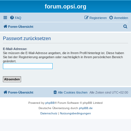
forum.opsi.org
FAQ
Registrieren
Anmelden
S
Foren-Übersicht
u
Passwort zurücksetzen
c
h
E-Mail-Adresse:
Sie müssen die E-Mail-Adresse angeben, die in Ihrem Profil hinterlegt ist. Diese haben
e
Sie bei der Registrierung angegeben oder nachträglich in Ihrem persönlichen Bereich
geändert.
Foren-Übersicht
Alle Cookies löschen
Alle Zeiten sind
UTC+02:00
Powered by
phpBB
® Forum Software © phpBB Limited
Deutsche Übersetzung durch
phpBB.de
Datenschutz
|
Nutzungsbedingungen