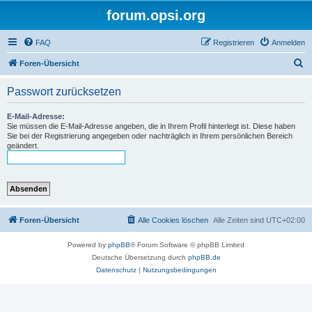
forum.opsi.org
FAQ
Registrieren
Anmelden
S
Foren-Übersicht
u
Passwort zurücksetzen
c
h
E-Mail-Adresse:
Sie müssen die E-Mail-Adresse angeben, die in Ihrem Profil hinterlegt ist. Diese haben
e
Sie bei der Registrierung angegeben oder nachträglich in Ihrem persönlichen Bereich
geändert.
Foren-Übersicht
Alle Cookies löschen
Alle Zeiten sind
UTC+02:00
Powered by
phpBB
® Forum Software © phpBB Limited
Deutsche Übersetzung durch
phpBB.de
Datenschutz
|
Nutzungsbedingungen