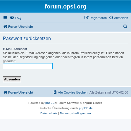
forum.opsi.org
FAQ
Registrieren
Anmelden
S
Foren-Übersicht
u
Passwort zurücksetzen
c
h
E-Mail-Adresse:
Sie müssen die E-Mail-Adresse angeben, die in Ihrem Profil hinterlegt ist. Diese haben
e
Sie bei der Registrierung angegeben oder nachträglich in Ihrem persönlichen Bereich
geändert.
Foren-Übersicht
Alle Cookies löschen
Alle Zeiten sind
UTC+02:00
Powered by
phpBB
® Forum Software © phpBB Limited
Deutsche Übersetzung durch
phpBB.de
Datenschutz
|
Nutzungsbedingungen