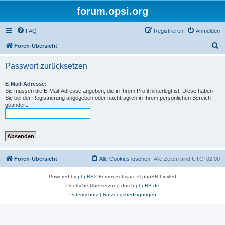
forum.opsi.org
FAQ
Registrieren
Anmelden
S
Foren-Übersicht
u
Passwort zurücksetzen
c
h
E-Mail-Adresse:
Sie müssen die E-Mail-Adresse angeben, die in Ihrem Profil hinterlegt ist. Diese haben
e
Sie bei der Registrierung angegeben oder nachträglich in Ihrem persönlichen Bereich
geändert.
Foren-Übersicht
Alle Cookies löschen
Alle Zeiten sind
UTC+02:00
Powered by
phpBB
® Forum Software © phpBB Limited
Deutsche Übersetzung durch
phpBB.de
Datenschutz
|
Nutzungsbedingungen