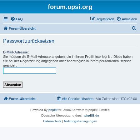
forum.opsi.org
FAQ
Registrieren
Anmelden
S
Foren-Übersicht
u
Passwort zurücksetzen
c
h
E-Mail-Adresse:
Sie müssen die E-Mail-Adresse angeben, die in Ihrem Profil hinterlegt ist. Diese haben
e
Sie bei der Registrierung angegeben oder nachträglich in Ihrem persönlichen Bereich
geändert.
Foren-Übersicht
Alle Cookies löschen
Alle Zeiten sind
UTC+02:00
Powered by
phpBB
® Forum Software © phpBB Limited
Deutsche Übersetzung durch
phpBB.de
Datenschutz
|
Nutzungsbedingungen