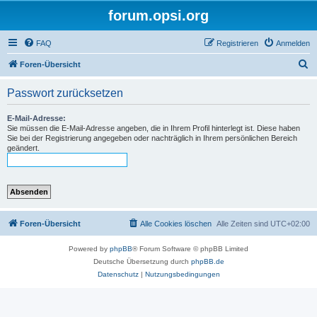
forum.opsi.org
FAQ
Registrieren
Anmelden
S
Foren-Übersicht
u
Passwort zurücksetzen
c
h
E-Mail-Adresse:
Sie müssen die E-Mail-Adresse angeben, die in Ihrem Profil hinterlegt ist. Diese haben
e
Sie bei der Registrierung angegeben oder nachträglich in Ihrem persönlichen Bereich
geändert.
Foren-Übersicht
Alle Cookies löschen
Alle Zeiten sind
UTC+02:00
Powered by
phpBB
® Forum Software © phpBB Limited
Deutsche Übersetzung durch
phpBB.de
Datenschutz
|
Nutzungsbedingungen