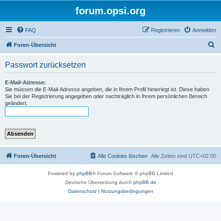
forum.opsi.org
FAQ
Registrieren
Anmelden
S
Foren-Übersicht
u
Passwort zurücksetzen
c
h
E-Mail-Adresse:
Sie müssen die E-Mail-Adresse angeben, die in Ihrem Profil hinterlegt ist. Diese haben
e
Sie bei der Registrierung angegeben oder nachträglich in Ihrem persönlichen Bereich
geändert.
Foren-Übersicht
Alle Cookies löschen
Alle Zeiten sind
UTC+02:00
Powered by
phpBB
® Forum Software © phpBB Limited
Deutsche Übersetzung durch
phpBB.de
Datenschutz
|
Nutzungsbedingungen