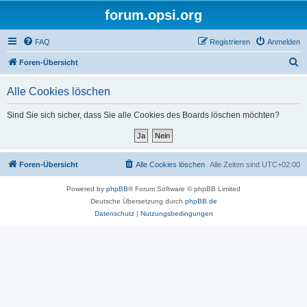
forum.opsi.org
FAQ
Registrieren
Anmelden
S
Foren-Übersicht
u
Alle Cookies löschen
c
h
Sind Sie sich sicher, dass Sie alle Cookies des Boards löschen möchten?
e
Foren-Übersicht
Alle Cookies löschen
Alle Zeiten sind
UTC+02:00
Powered by
phpBB
® Forum Software © phpBB Limited
Deutsche Übersetzung durch
phpBB.de
Datenschutz
|
Nutzungsbedingungen