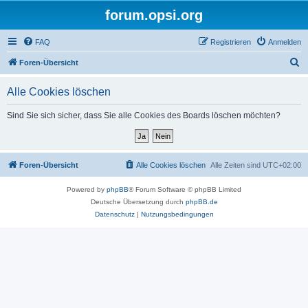
forum.opsi.org
FAQ
Registrieren
Anmelden
S
Foren-Übersicht
u
Alle Cookies löschen
c
h
Sind Sie sich sicher, dass Sie alle Cookies des Boards löschen möchten?
e
Foren-Übersicht
Alle Cookies löschen
Alle Zeiten sind
UTC+02:00
Powered by
phpBB
® Forum Software © phpBB Limited
Deutsche Übersetzung durch
phpBB.de
Datenschutz
|
Nutzungsbedingungen