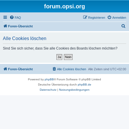
forum.opsi.org
FAQ
Registrieren
Anmelden
S
Foren-Übersicht
u
Alle Cookies löschen
c
h
Sind Sie sich sicher, dass Sie alle Cookies des Boards löschen möchten?
e
Foren-Übersicht
Alle Cookies löschen
Alle Zeiten sind
UTC+02:00
Powered by
phpBB
® Forum Software © phpBB Limited
Deutsche Übersetzung durch
phpBB.de
Datenschutz
|
Nutzungsbedingungen